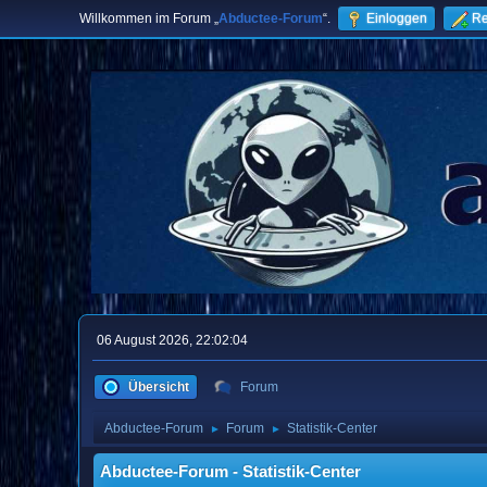
Willkommen im Forum „
Abductee-Forum
“.
Einloggen
Re
06 August 2026, 22:02:04
Übersicht
Forum
Abductee-Forum
Forum
Statistik-Center
►
►
Abductee-Forum - Statistik-Center