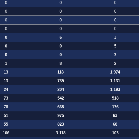
0
0
0
0
0
0
0
0
0
0
0
0
0
6
3
0
0
5
0
0
3
1
8
2
13
118
1.974
13
735
1.131
24
204
1.193
73
542
518
78
668
136
51
975
63
55
823
68
106
3.118
103