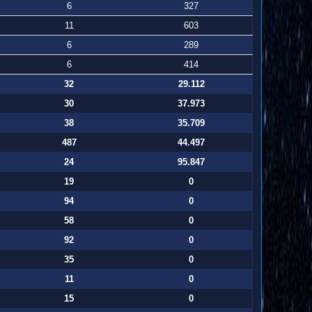
6
327
11
603
6
289
6
414
32
29.112
30
37.973
38
35.709
487
44.497
24
95.847
19
0
94
0
58
0
92
0
35
0
11
0
15
0