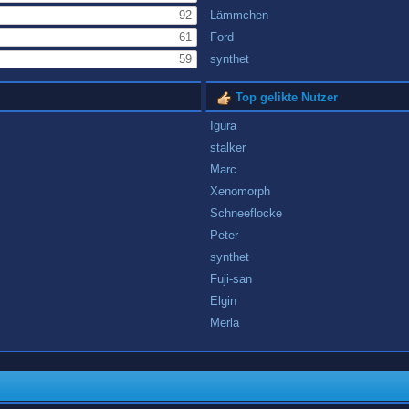
92
Lämmchen
61
Ford
59
synthet
Top gelikte Nutzer
Igura
stalker
Marc
Xenomorph
Schneeflocke
Peter
synthet
Fuji-san
Elgin
Merla