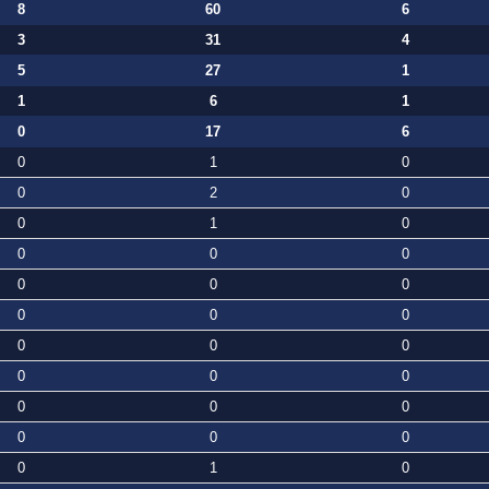
8
60
6
3
31
4
5
27
1
1
6
1
0
17
6
0
1
0
0
2
0
0
1
0
0
0
0
0
0
0
0
0
0
0
0
0
0
0
0
0
0
0
0
0
0
0
1
0