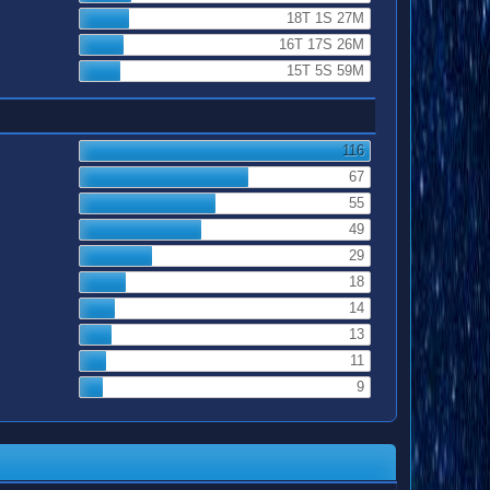
18T 1S 27M
16T 17S 26M
15T 5S 59M
116
67
55
49
29
18
14
13
11
9