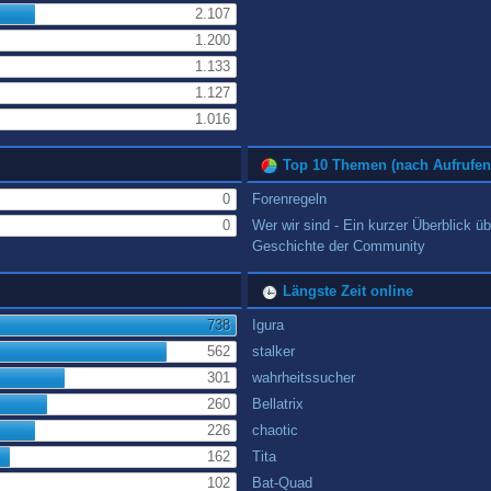
2.107
1.200
1.133
1.127
1.016
Top 10 Themen (nach Aufrufen
0
Forenregeln
0
Wer wir sind - Ein kurzer Überblick üb
Geschichte der Community
Längste Zeit online
738
Igura
562
stalker
301
wahrheitssucher
260
Bellatrix
226
chaotic
162
Tita
102
Bat-Quad