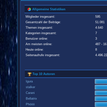
Allgemeine Statistiken
Mitglieder insgesamt:
595
Gesamtzahl der Beiträge:
51.081
Themen insgesamt:
4.640
Kategorien insgesamt:
7
Benutzer online:
3
Am meisten online:
487 - 16
Heute online:
8
Seitenaufrufe insgesamt:
4.496.2
Top 10 Autoren
Igura
stalker
Carani
Bellatrix
Phööö