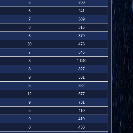
6
290
6
241
7
389
8
316
6
379
30
478
7
546
8
1.040
8
827
9
531
5
332
12
677
9
731
5
410
9
419
8
433