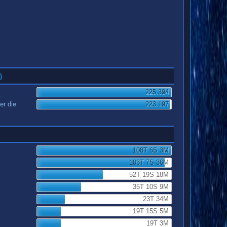
)
225.394
er die
223.197
108T 6S 3M
103T 7S 36M
52T 19S 18M
35T 10S 9M
23T 34M
19T 15S 5M
19T 3M