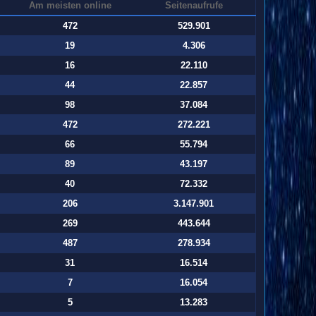
Am meisten online
Seitenaufrufe
472
529.901
19
4.306
16
22.110
44
22.857
98
37.084
472
272.221
66
55.794
89
43.197
40
72.332
206
3.147.901
269
443.644
487
278.934
31
16.514
7
16.054
5
13.283