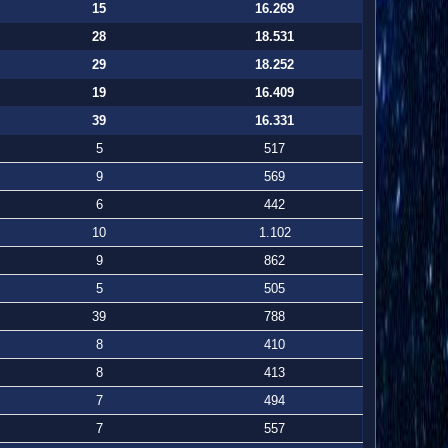
15
16.269
28
18.531
29
18.252
19
16.409
39
16.331
5
517
9
569
6
442
10
1.102
9
862
5
505
39
788
8
410
8
413
7
494
7
557