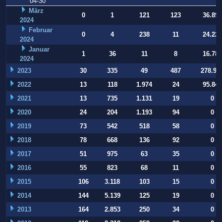
04-30
März
0
1
121
123
36.896
2024
Februar
0
4
238
11
24.220
2024
Januar
1
36
11
8
16.786
2024
2023
30
335
49
487
278.93
2022
13
118
1.974
24
95.847
2021
13
735
1.131
19
0
2020
24
204
1.193
94
0
2019
73
542
518
58
0
2018
78
668
136
92
0
2017
51
975
63
35
0
2016
55
823
68
11
0
2015
106
3.118
103
15
0
2014
144
5.139
125
19
0
2013
164
2.853
250
34
0