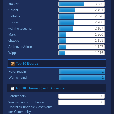
stalker
3.886
Carani
2.491
Bellatrix
2.328
Phööö
2.280
wahrheitssucher
2.107
Marc
1.200
chaotic
1.133
ArdinavonArkon
1.127
Wippi
1.016
Top-10-Boards
Forenregeln
1
Wer wir sind
1
Top 10 Themen (nach Antworten)
Forenregeln
0
Wer wir sind - Ein kurzer
0
Überblick über die Geschichte
der Community