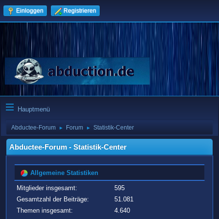
Einloggen
Registrieren
Hauptmenü
Abductee-Forum
Forum
Statistik-Center
►
►
Abductee-Forum - Statistik-Center
Allgemeine Statistiken
Mitglieder insgesamt:
595
Gesamtzahl der Beiträge:
51.081
Themen insgesamt:
4.640