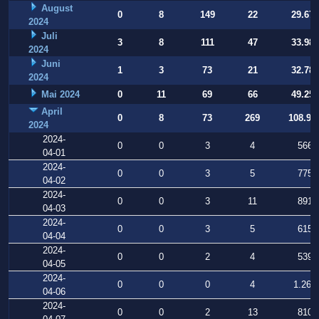
August
0
8
149
22
29.677
2024
Juli
3
8
111
47
33.988
2024
Juni
1
3
73
21
32.784
2024
Mai 2024
0
11
69
66
49.253
April
0
8
73
269
108.90
2024
2024-
0
0
3
4
566
04-01
2024-
0
0
3
5
775
04-02
2024-
0
0
3
11
891
04-03
2024-
0
0
3
5
615
04-04
2024-
0
0
2
4
539
04-05
2024-
0
0
0
4
1.268
04-06
2024-
0
0
2
13
810