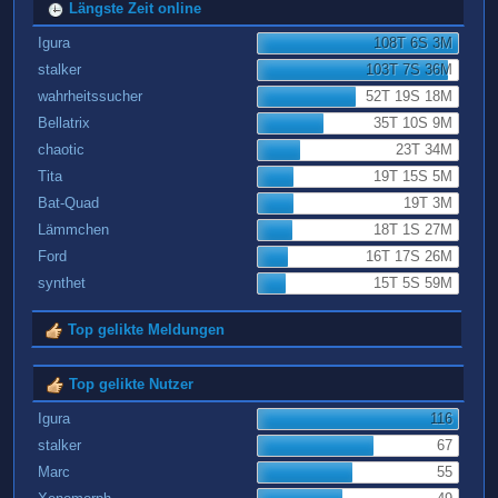
Längste Zeit online
Igura
108T 6S 3M
stalker
103T 7S 36M
wahrheitssucher
52T 19S 18M
Bellatrix
35T 10S 9M
chaotic
23T 34M
Tita
19T 15S 5M
Bat-Quad
19T 3M
Lämmchen
18T 1S 27M
Ford
16T 17S 26M
synthet
15T 5S 59M
Top gelikte Meldungen
Top gelikte Nutzer
Igura
116
stalker
67
Marc
55