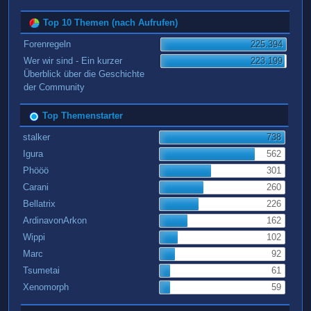
Top 10 Themen (nach Aufrufen)
Forenregeln
225.394
Wer wir sind - Ein kurzer
223.199
Überblick über die Geschichte
der Community
Top Themenstarter
stalker
738
Igura
562
Phööö
301
Carani
260
Bellatrix
226
ArdinavonArkon
162
Wippi
102
Marc
92
Tsumetai
61
Xenomorph
59