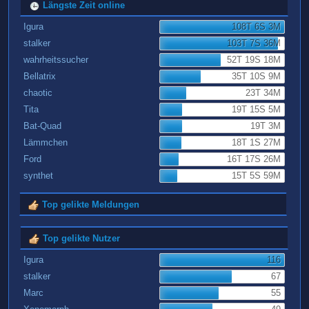
Längste Zeit online
Igura
108T 6S 3M
stalker
103T 7S 36M
wahrheitssucher
52T 19S 18M
Bellatrix
35T 10S 9M
chaotic
23T 34M
Tita
19T 15S 5M
Bat-Quad
19T 3M
Lämmchen
18T 1S 27M
Ford
16T 17S 26M
synthet
15T 5S 59M
Top gelikte Meldungen
Top gelikte Nutzer
Igura
116
stalker
67
Marc
55