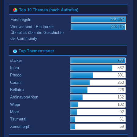
Top 10 Themen (nach Aufrufen)
Forenregeln
225.394
Wer wir sind - Ein kurzer
223.197
Überblick über die Geschichte
der Community
Top Themenstarter
stalker
738
Igura
562
Phööö
301
Carani
260
Bellatrix
226
ArdinavonArkon
162
Wippi
102
Marc
92
Tsumetai
61
Xenomorph
59