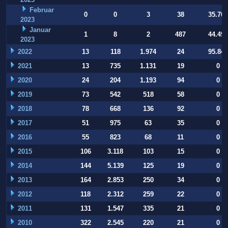
Februar
0
0
3
38
35.709
2023
Januar
1
8
2
487
44.497
2023
2022
13
118
1.974
24
95.847
2021
13
735
1.131
19
0
2020
24
204
1.193
94
0
2019
73
542
518
58
0
2018
78
668
136
92
0
2017
51
975
63
35
0
2016
55
823
68
11
0
2015
106
3.118
103
15
0
2014
144
5.139
125
19
0
2013
164
2.853
250
34
0
2012
118
2.312
259
22
0
2011
131
1.547
335
21
0
2010
322
2.545
220
21
0