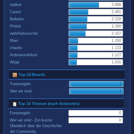
stalker
3.886
Carani
2.491
Bellatrix
2.328
Phööö
2.280
wahrheitssucher
2.107
Marc
1.200
chaotic
1.133
ArdinavonArkon
1.127
Wippi
1.016
Top-10-Boards
Forenregeln
1
Wer wir sind
1
Top 10 Themen (nach Antworten)
Forenregeln
0
Wer wir sind - Ein kurzer
0
Überblick über die Geschichte
der Community