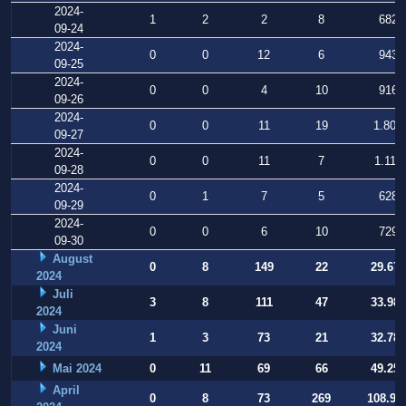
2024-
1
2
2
8
682
09-24
2024-
0
0
12
6
943
09-25
2024-
0
0
4
10
916
09-26
2024-
0
0
11
19
1.802
09-27
2024-
0
0
11
7
1.110
09-28
2024-
0
1
7
5
628
09-29
2024-
0
0
6
10
729
09-30
August
0
8
149
22
29.677
2024
Juli
3
8
111
47
33.988
2024
Juni
1
3
73
21
32.784
2024
Mai 2024
0
11
69
66
49.253
April
0
8
73
269
108.90