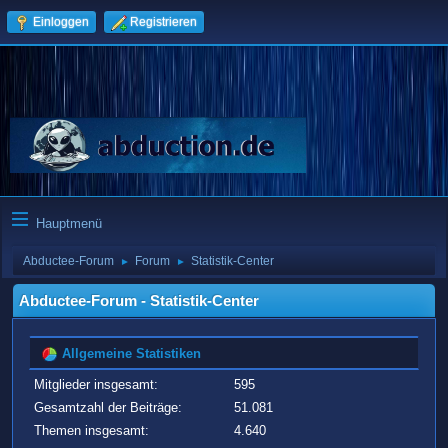
Einloggen
Registrieren
Hauptmenü
Abductee-Forum
Forum
Statistik-Center
►
►
Abductee-Forum - Statistik-Center
Allgemeine Statistiken
Mitglieder insgesamt:
595
Gesamtzahl der Beiträge:
51.081
Themen insgesamt:
4.640