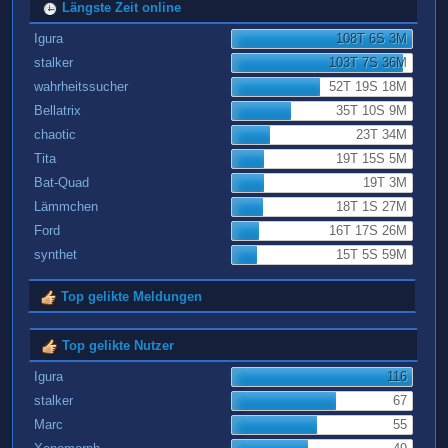
Längste Zeit online
Igura
108T 6S 3M
stalker
103T 7S 36M
wahrheitssucher
52T 19S 18M
Bellatrix
35T 10S 9M
chaotic
23T 34M
Tita
19T 15S 5M
Bat-Quad
19T 3M
Lämmchen
18T 1S 27M
Ford
16T 17S 26M
synthet
15T 5S 59M
Top gelikte Meldungen
Top gelikte Nutzer
Igura
116
stalker
67
Marc
55