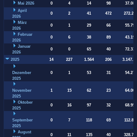
Mai 2026
0
4
14
98
37.084
April
0
2
41
472
272.22
2026
März
0
1
29
66
55.794
2026
Februar
0
6
38
89
43.197
2026
Januar
0
0
65
40
72.332
2026
2025
14
227
1.564
206
3.147.9
Dezember
0
1
53
31
54.274
2025
November
1
15
62
23
64.001
2025
Oktober
0
16
97
32
68.956
2025
September
0
7
118
69
112.80
2025
August
0
11
135
40
328.77