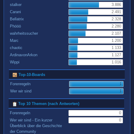
stalker
3.886
Carani
2.491
Bellatrix
2.328
Phööö
2.280
wahrheitssucher
2.107
Marc
1.200
chaotic
1.133
ArdinavonArkon
1.127
Wippi
1.016
Top-10-Boards
Forenregeln
1
Wer wir sind
1
Top 10 Themen (nach Antworten)
Forenregeln
0
Wer wir sind - Ein kurzer
0
Überblick über die Geschichte
der Community