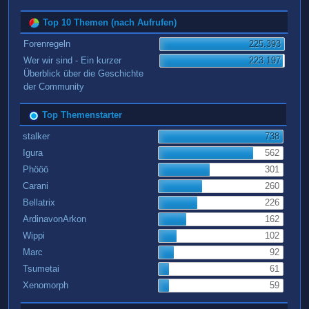
Top 10 Themen (nach Aufrufen)
Forenregeln
225.393
Wer wir sind - Ein kurzer
223.197
Überblick über die Geschichte
der Community
Top Themenstarter
stalker
738
Igura
562
Phööö
301
Carani
260
Bellatrix
226
ArdinavonArkon
162
Wippi
102
Marc
92
Tsumetai
61
Xenomorph
59