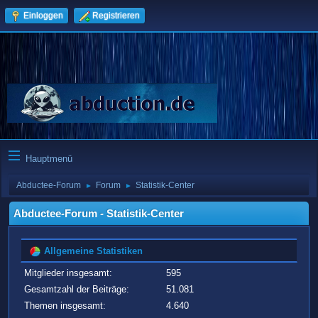
Einloggen
Registrieren
Hauptmenü
Abductee-Forum
Forum
Statistik-Center
►
►
Abductee-Forum - Statistik-Center
Allgemeine Statistiken
Mitglieder insgesamt:
595
Gesamtzahl der Beiträge:
51.081
Themen insgesamt:
4.640