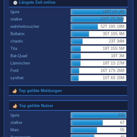
Längste Zeit online
Igura
108T 6S 3M
stalker
103T 7S 36M
wahrheitssucher
52T 19S 18M
Bellatrix
35T 10S 9M
chaotic
23T 34M
Tita
19T 15S 5M
Bat-Quad
19T 3M
Lämmchen
18T 1S 27M
Ford
16T 17S 26M
synthet
15T 6S 20M
Top gelikte Meldungen
Top gelikte Nutzer
Igura
116
stalker
67
Marc
55