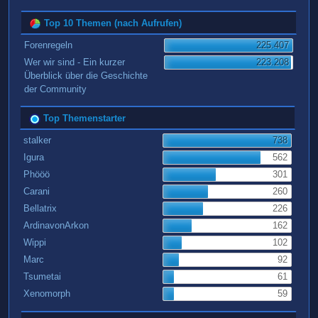
Top 10 Themen (nach Aufrufen)
Forenregeln
225.407
Wer wir sind - Ein kurzer
223.208
Überblick über die Geschichte
der Community
Top Themenstarter
stalker
738
Igura
562
Phööö
301
Carani
260
Bellatrix
226
ArdinavonArkon
162
Wippi
102
Marc
92
Tsumetai
61
Xenomorph
59