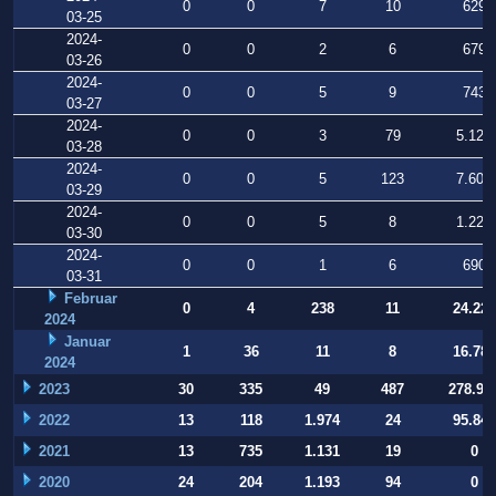
0
0
7
10
629
03-25
2024-
0
0
2
6
679
03-26
2024-
0
0
5
9
743
03-27
2024-
0
0
3
79
5.129
03-28
2024-
0
0
5
123
7.609
03-29
2024-
0
0
5
8
1.225
03-30
2024-
0
0
1
6
690
03-31
Februar
0
4
238
11
24.220
2024
Januar
1
36
11
8
16.786
2024
2023
30
335
49
487
278.93
2022
13
118
1.974
24
95.847
2021
13
735
1.131
19
0
2020
24
204
1.193
94
0