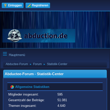
Einloggen
Registrieren
Hauptmenü
Abductee-Forum
Forum
Statistik-Center
►
►
Abductee-Forum - Statistik-Center
Allgemeine Statistiken
Mitglieder insgesamt:
595
Gesamtzahl der Beiträge:
51.081
Themen insgesamt:
4.640