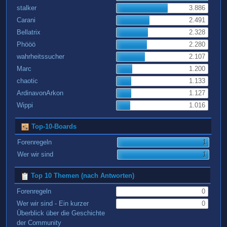
stalker
3.886
Carani
2.491
Bellatrix
2.328
Phööö
2.280
wahrheitssucher
2.107
Marc
1.200
chaotic
1.133
ArdinavonArkon
1.127
Wippi
1.016
Top-10-Boards
Forenregeln
1
Wer wir sind
1
Top 10 Themen (nach Antworten)
Forenregeln
0
Wer wir sind - Ein kurzer
0
Überblick über die Geschichte
der Community