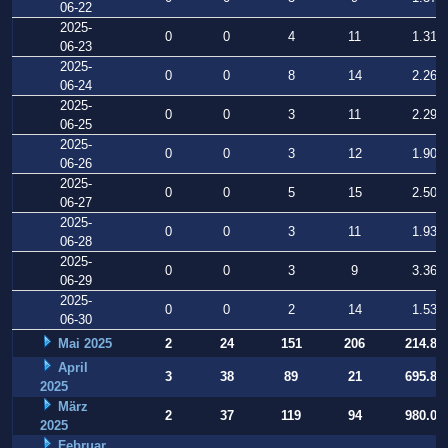
06-22
2025-
0
0
4
11
1.314
06-23
2025-
0
0
8
14
2.261
06-24
2025-
0
0
3
11
2.298
06-25
2025-
0
0
3
12
1.909
06-26
2025-
0
0
5
15
2.505
06-27
2025-
0
0
3
11
1.933
06-28
2025-
0
0
3
9
3.366
06-29
2025-
0
0
2
14
1.535
06-30
Mai 2025
2
24
151
206
214.86
April
3
38
89
21
695.80
2025
März
2
37
119
94
980.08
2025
Februar