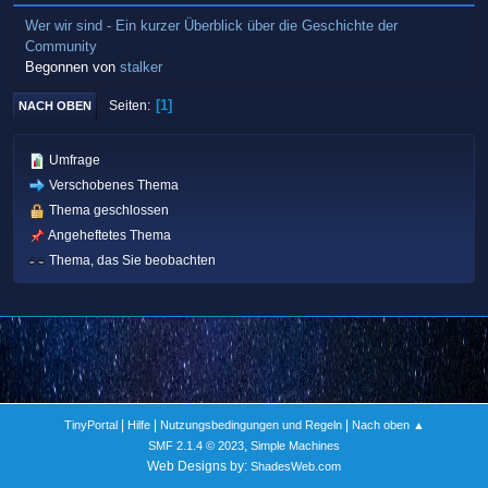
Wer wir sind - Ein kurzer Überblick über die Geschichte der
Community
Begonnen von
stalker
1
Seiten
NACH OBEN
Umfrage
Verschobenes Thema
Thema geschlossen
Angeheftetes Thema
Thema, das Sie beobachten
|
|
|
TinyPortal
Hilfe
Nutzungsbedingungen und Regeln
Nach oben ▲
,
SMF 2.1.4 © 2023
Simple Machines
Web Designs by:
ShadesWeb.com