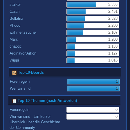
stalker
3.886
Carani
2.491
Bellatrix
2.328
Phööö
2.280
wahrheitssucher
2.107
Marc
1.200
chaotic
1.133
ArdinavonArkon
1.127
Wippi
1.016
Top-10-Boards
Forenregeln
1
Wer wir sind
1
Top 10 Themen (nach Antworten)
Forenregeln
0
Wer wir sind - Ein kurzer
0
Überblick über die Geschichte
der Community