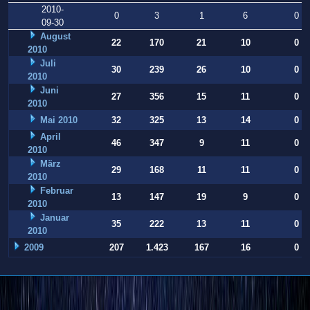
2010-
0
3
1
6
0
09-30
August
22
170
21
10
0
2010
Juli
30
239
26
10
0
2010
Juni
27
356
15
11
0
2010
Mai 2010
32
325
13
14
0
April
46
347
9
11
0
2010
März
29
168
11
11
0
2010
Februar
13
147
19
9
0
2010
Januar
35
222
13
11
0
2010
2009
207
1.423
167
16
0