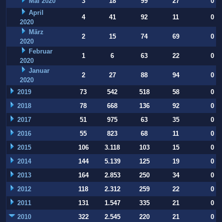
Mai 2020
3
18
99
27
0
April
4
41
92
11
0
2020
März
2
15
74
69
0
2020
Februar
1
6
63
22
0
2020
Januar
2
27
88
94
0
2020
2019
73
542
518
58
0
2018
78
668
136
92
0
2017
51
975
63
35
0
2016
55
823
68
11
0
2015
106
3.118
103
15
0
2014
144
5.139
125
19
0
2013
164
2.853
250
34
0
2012
118
2.312
259
22
0
2011
131
1.547
335
21
0
2010
322
2.545
220
21
0