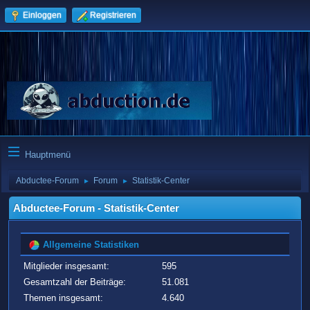
Einloggen
Registrieren
Hauptmenü
Abductee-Forum
Forum
Statistik-Center
►
►
Abductee-Forum - Statistik-Center
Allgemeine Statistiken
Mitglieder insgesamt:
595
Gesamtzahl der Beiträge:
51.081
Themen insgesamt:
4.640