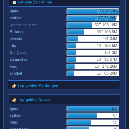
Längste Zeit online
Igura
108T 6S 3M
stalker
103T 7S 36M
wahrheitssucher
52T 19S 18M
Bellatrix
35T 10S 9M
chaotic
23T 34M
Tita
19T 15S 5M
Bat-Quad
19T 3M
Lämmchen
18T 1S 27M
Ford
16T 17S 26M
synthet
15T 6S 20M
Top gelikte Meldungen
Top gelikte Nutzer
Igura
116
stalker
67
Marc
55