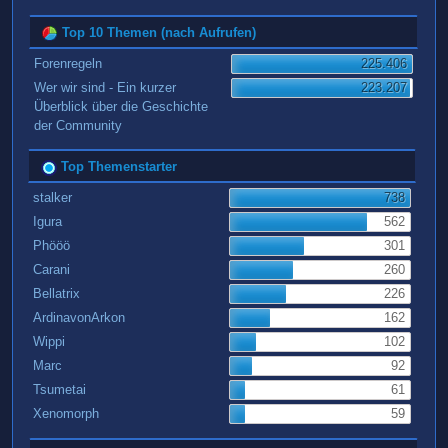
Top 10 Themen (nach Aufrufen)
Forenregeln
225.406
Wer wir sind - Ein kurzer
223.207
Überblick über die Geschichte
der Community
Top Themenstarter
stalker
738
Igura
562
Phööö
301
Carani
260
Bellatrix
226
ArdinavonArkon
162
Wippi
102
Marc
92
Tsumetai
61
Xenomorph
59