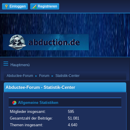
Einloggen
Registrieren
Hauptmenü
Abductee-Forum
Forum
Statistik-Center
►
►
Abductee-Forum - Statistik-Center
Allgemeine Statistiken
Mitglieder insgesamt:
595
Gesamtzahl der Beiträge:
51.081
Themen insgesamt:
4.640