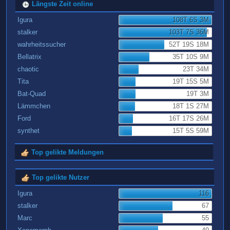
Längste Zeit online
Igura
108T 6S 3M
stalker
103T 7S 36M
wahrheitssucher
52T 19S 18M
Bellatrix
35T 10S 9M
chaotic
23T 34M
Tita
19T 15S 5M
Bat-Quad
19T 3M
Lämmchen
18T 1S 27M
Ford
16T 17S 26M
synthet
15T 5S 59M
Top gelikte Meldungen
Top gelikte Nutzer
Igura
116
stalker
67
Marc
55