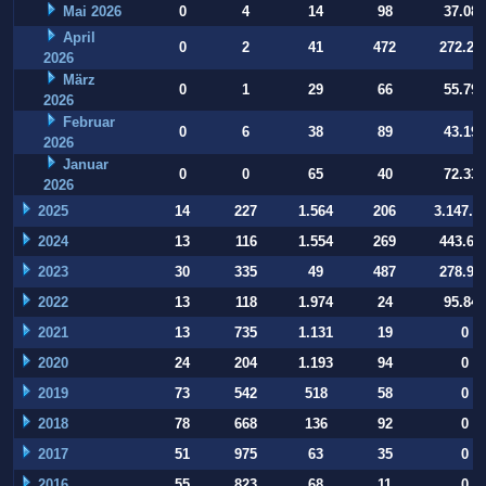
Mai 2026
0
4
14
98
37.084
April
0
2
41
472
272.22
2026
März
0
1
29
66
55.794
2026
Februar
0
6
38
89
43.197
2026
Januar
0
0
65
40
72.332
2026
2025
14
227
1.564
206
3.147.9
2024
13
116
1.554
269
443.64
2023
30
335
49
487
278.93
2022
13
118
1.974
24
95.847
2021
13
735
1.131
19
0
2020
24
204
1.193
94
0
2019
73
542
518
58
0
2018
78
668
136
92
0
2017
51
975
63
35
0
2016
55
823
68
11
0