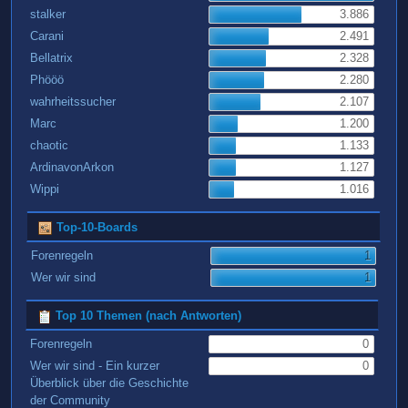
stalker
3.886
Carani
2.491
Bellatrix
2.328
Phööö
2.280
wahrheitssucher
2.107
Marc
1.200
chaotic
1.133
ArdinavonArkon
1.127
Wippi
1.016
Top-10-Boards
Forenregeln
1
Wer wir sind
1
Top 10 Themen (nach Antworten)
Forenregeln
0
Wer wir sind - Ein kurzer
0
Überblick über die Geschichte
der Community