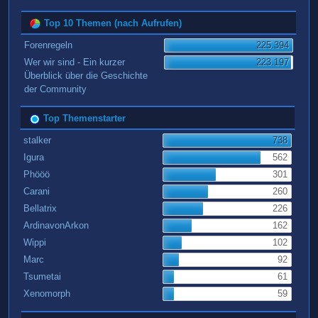
Top 10 Themen (nach Aufrufen)
Forenregeln
225.394
Wer wir sind - Ein kurzer
223.197
Überblick über die Geschichte
der Community
Top Themenstarter
stalker
738
Igura
562
Phööö
301
Carani
260
Bellatrix
226
ArdinavonArkon
162
Wippi
102
Marc
92
Tsumetai
61
Xenomorph
59