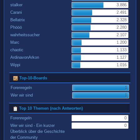
stalker
3.886
Carani
2.491
Bellatrix
2.328
Phööö
2.280
wahrheitssucher
2.107
Marc
1.200
chaotic
1.133
ArdinavonArkon
1.127
Wippi
1.016
Top-10-Boards
Forenregeln
1
Wer wir sind
1
Top 10 Themen (nach Antworten)
Forenregeln
0
Wer wir sind - Ein kurzer
0
Überblick über die Geschichte
der Community