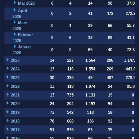
Mai 2026
0
4
14
98
37.084
April
0
2
41
472
272.22
2026
März
0
1
29
66
55.794
2026
Februar
0
6
38
89
43.197
2026
Januar
0
0
65
40
72.332
2026
2025
14
227
1.564
206
3.147.9
2024
13
116
1.554
269
443.64
2023
30
335
49
487
278.93
2022
13
118
1.974
24
95.847
2021
13
735
1.131
19
0
2020
24
204
1.193
94
0
2019
73
542
518
58
0
2018
78
668
136
92
0
2017
51
975
63
35
0
2016
55
823
68
11
0