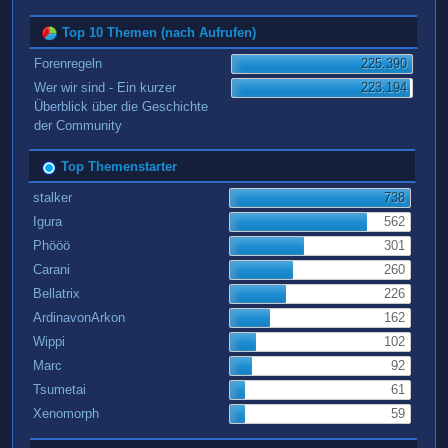
Top 10 Themen (nach Aufrufen)
Forenregeln
225.390
Wer wir sind - Ein kurzer
223.194
Überblick über die Geschichte
der Community
Top Themenstarter
stalker
738
Igura
562
Phööö
301
Carani
260
Bellatrix
226
ArdinavonArkon
162
Wippi
102
Marc
92
Tsumetai
61
Xenomorph
59