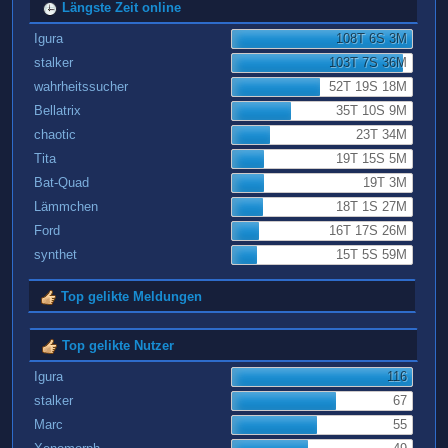
Längste Zeit online
Igura
108T 6S 3M
stalker
103T 7S 36M
wahrheitssucher
52T 19S 18M
Bellatrix
35T 10S 9M
chaotic
23T 34M
Tita
19T 15S 5M
Bat-Quad
19T 3M
Lämmchen
18T 1S 27M
Ford
16T 17S 26M
synthet
15T 5S 59M
Top gelikte Meldungen
Top gelikte Nutzer
Igura
116
stalker
67
Marc
55