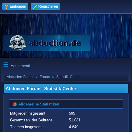
Einloggen
Registrieren
Hauptmenü
Abductee-Forum
Forum
Statistik-Center
►
►
Abductee-Forum - Statistik-Center
Allgemeine Statistiken
Mitglieder insgesamt:
595
Gesamtzahl der Beiträge:
51.081
Themen insgesamt:
4.640