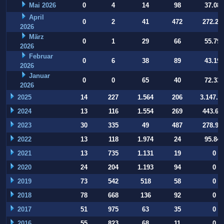
Mai 2026
0
4
14
98
37.084
April
0
2
41
472
272.22
2026
März
0
1
29
66
55.794
2026
Februar
0
6
38
89
43.197
2026
Januar
0
0
65
40
72.332
2026
2025
14
227
1.564
206
3.147.9
2024
13
116
1.554
269
443.64
2023
30
335
49
487
278.93
2022
13
118
1.974
24
95.847
2021
13
735
1.131
19
0
2020
24
204
1.193
94
0
2019
73
542
518
58
0
2018
78
668
136
92
0
2017
51
975
63
35
0
2016
55
823
68
11
0