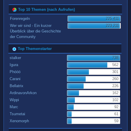
Top 10 Themen (nach Aufrufen)
Forenregeln
225.411
Wer wir sind - Ein kurzer
223.211
Überblick über die Geschichte
der Community
Top Themenstarter
stalker
738
Igura
562
Phööö
301
Carani
260
Bellatrix
226
ArdinavonArkon
162
Wippi
102
Marc
92
Tsumetai
61
Xenomorph
59