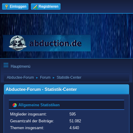
Einloggen
Registrieren
Hauptmenü
Abductee-Forum
Forum
Statistik-Center
►
►
Abductee-Forum - Statistik-Center
Allgemeine Statistiken
Mitglieder insgesamt:
595
Gesamtzahl der Beiträge:
51.082
Themen insgesamt:
4.640