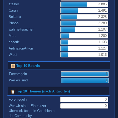
stalker
3.886
Carani
2.491
Bellatrix
2.328
Phööö
2.280
wahrheitssucher
2.107
Marc
1.200
chaotic
1.133
ArdinavonArkon
1.127
Wippi
1.016
Top-10-Boards
Forenregeln
1
Wer wir sind
1
Top 10 Themen (nach Antworten)
Forenregeln
0
Wer wir sind - Ein kurzer
0
Überblick über die Geschichte
der Community