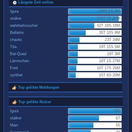
Längste Zeit online
Igura
108T 6S 4M
stalker
103T 7S 36M
wahrheitssucher
52T 19S 18M
Bellatrix
35T 10S 9M
chaotic
23T 34M
Tita
19T 15S 5M
Bat-Quad
19T 3M
Lämmchen
18T 1S 27M
Ford
16T 17S 26M
synthet
15T 6S 20M
Top gelikte Meldungen
Top gelikte Nutzer
Igura
116
stalker
67
Marc
55