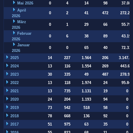
Mai 2026
0
4
14
98
37.084
April
0
2
41
472
272.22
2026
März
0
1
29
66
55.794
2026
Februar
0
6
38
89
43.197
2026
Januar
0
0
65
40
72.332
2026
2025
14
227
1.564
206
3.147.9
2024
13
116
1.554
269
443.64
2023
30
335
49
487
278.93
2022
13
118
1.974
24
95.847
2021
13
735
1.131
19
0
2020
24
204
1.193
94
0
2019
73
542
518
58
0
2018
78
668
136
92
0
2017
51
975
63
35
0
2016
55
823
68
11
0