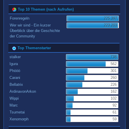
Top 10 Themen (nach Aufrufen)
Forenregeln
225.397
Wer wir sind - Ein kurzer
223.203
Überblick über die Geschichte
der Community
Top Themenstarter
stalker
738
Igura
562
Phööö
301
Carani
260
Bellatrix
226
ArdinavonArkon
162
Wippi
102
Marc
92
Tsumetai
61
Xenomorph
59