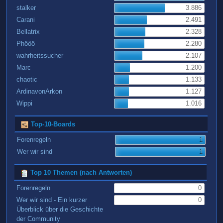
stalker
3.886
Carani
2.491
Bellatrix
2.328
Phööö
2.280
wahrheitssucher
2.107
Marc
1.200
chaotic
1.133
ArdinavonArkon
1.127
Wippi
1.016
Top-10-Boards
Forenregeln
1
Wer wir sind
1
Top 10 Themen (nach Antworten)
Forenregeln
0
Wer wir sind - Ein kurzer
0
Überblick über die Geschichte
der Community