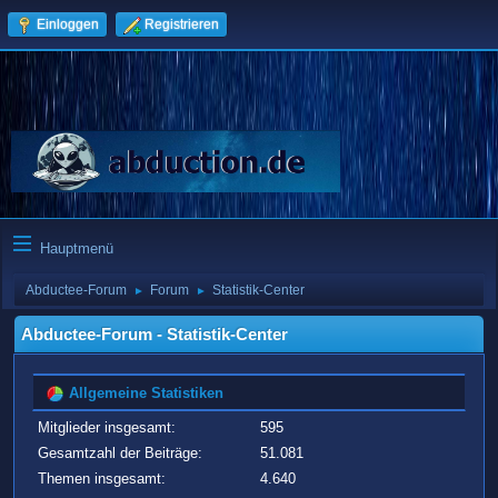
Einloggen
Registrieren
Hauptmenü
Abductee-Forum
Forum
Statistik-Center
►
►
Abductee-Forum - Statistik-Center
Allgemeine Statistiken
Mitglieder insgesamt:
595
Gesamtzahl der Beiträge:
51.081
Themen insgesamt:
4.640