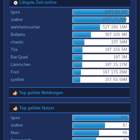
Längste Zeit online
Igura
108T 6S 3M
stalker
103T 7S 36M
wahrheitssucher
52T 19S 18M
Bellatrix
35T 10S 9M
chaotic
23T 34M
Tita
19T 15S 5M
Bat-Quad
19T 3M
Lämmchen
18T 1S 27M
Ford
16T 17S 26M
synthet
15T 5S 59M
Top gelikte Meldungen
Top gelikte Nutzer
Igura
116
stalker
67
Marc
55