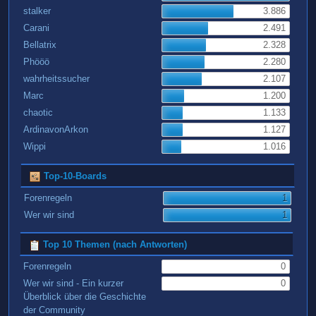
stalker
3.886
Carani
2.491
Bellatrix
2.328
Phööö
2.280
wahrheitssucher
2.107
Marc
1.200
chaotic
1.133
ArdinavonArkon
1.127
Wippi
1.016
Top-10-Boards
Forenregeln
1
Wer wir sind
1
Top 10 Themen (nach Antworten)
Forenregeln
0
Wer wir sind - Ein kurzer
0
Überblick über die Geschichte
der Community