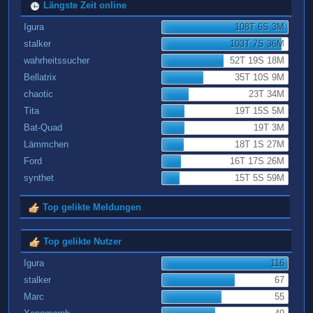
Längste Zeit online
Igura
108T 6S 3M
stalker
103T 7S 36M
wahrheitssucher
52T 19S 18M
Bellatrix
35T 10S 9M
chaotic
23T 34M
Tita
19T 15S 5M
Bat-Quad
19T 3M
Lämmchen
18T 1S 27M
Ford
16T 17S 26M
synthet
15T 5S 59M
Top gelikte Meldungen
Top gelikte Nutzer
Igura
116
stalker
67
Marc
55