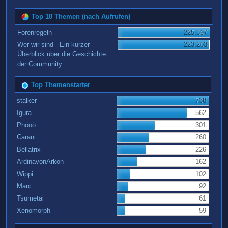
Top 10 Themen (nach Aufrufen)
Forenregeln
225.397
Wer wir sind - Ein kurzer
223.203
Überblick über die Geschichte
der Community
Top Themenstarter
stalker
738
Igura
562
Phööö
301
Carani
260
Bellatrix
226
ArdinavonArkon
162
Wippi
102
Marc
92
Tsumetai
61
Xenomorph
59