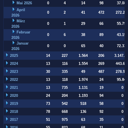
Mai 2026
0
4
14
98
37.084
April
0
2
41
472
272.22
2026
März
0
1
29
66
55.794
2026
Februar
0
6
38
89
43.197
2026
Januar
0
0
65
40
72.332
2026
2025
14
227
1.564
206
3.147.9
2024
13
116
1.554
269
443.64
2023
30
335
49
487
278.93
2022
13
118
1.974
24
95.847
2021
13
735
1.131
19
0
2020
24
204
1.193
94
0
2019
73
542
518
58
0
2018
78
668
136
92
0
2017
51
975
63
35
0
2016
55
823
68
11
0