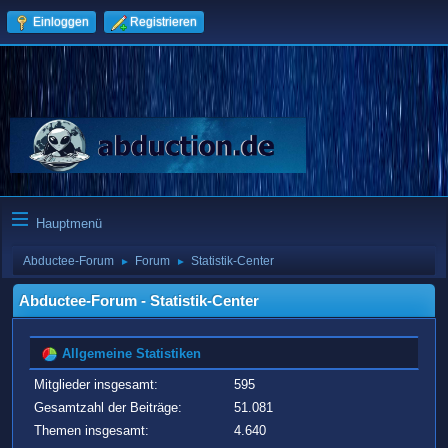
Einloggen
Registrieren
Hauptmenü
Abductee-Forum
Forum
Statistik-Center
►
►
Abductee-Forum - Statistik-Center
Allgemeine Statistiken
Mitglieder insgesamt:
595
Gesamtzahl der Beiträge:
51.081
Themen insgesamt:
4.640