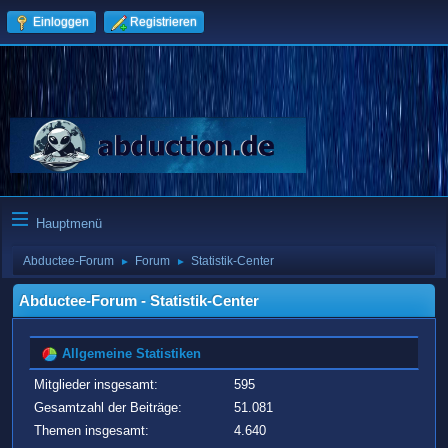
Einloggen
Registrieren
Hauptmenü
Abductee-Forum
Forum
Statistik-Center
►
►
Abductee-Forum - Statistik-Center
Allgemeine Statistiken
Mitglieder insgesamt:
595
Gesamtzahl der Beiträge:
51.081
Themen insgesamt:
4.640