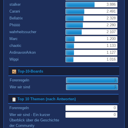
stalker
3.886
Carani
2.491
Bellatrix
2.328
Phööö
2.280
wahrheitssucher
2.107
Marc
1.200
chaotic
1.133
ArdinavonArkon
1.127
Wippi
1.016
Top-10-Boards
Forenregeln
1
Wer wir sind
1
Top 10 Themen (nach Antworten)
Forenregeln
0
Wer wir sind - Ein kurzer
0
Überblick über die Geschichte
der Community