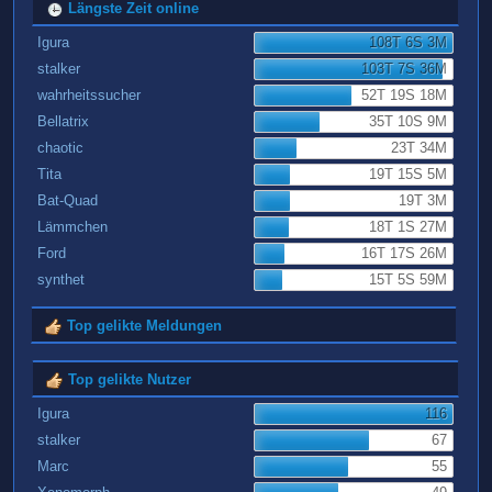
Längste Zeit online
Igura
108T 6S 3M
stalker
103T 7S 36M
wahrheitssucher
52T 19S 18M
Bellatrix
35T 10S 9M
chaotic
23T 34M
Tita
19T 15S 5M
Bat-Quad
19T 3M
Lämmchen
18T 1S 27M
Ford
16T 17S 26M
synthet
15T 5S 59M
Top gelikte Meldungen
Top gelikte Nutzer
Igura
116
stalker
67
Marc
55