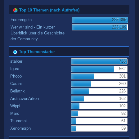
Top 10 Themen (nach Aufrufen)
Forenregeln
225.396
Wer wir sind - Ein kurzer
223.199
Überblick über die Geschichte
der Community
Top Themenstarter
stalker
738
Igura
562
Phööö
301
Carani
260
Bellatrix
226
ArdinavonArkon
162
Wippi
102
Marc
92
Tsumetai
61
Xenomorph
59