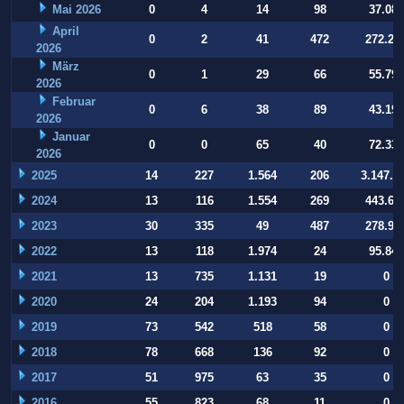
Mai 2026
0
4
14
98
37.084
April
0
2
41
472
272.22
2026
März
0
1
29
66
55.794
2026
Februar
0
6
38
89
43.197
2026
Januar
0
0
65
40
72.332
2026
2025
14
227
1.564
206
3.147.9
2024
13
116
1.554
269
443.64
2023
30
335
49
487
278.93
2022
13
118
1.974
24
95.847
2021
13
735
1.131
19
0
2020
24
204
1.193
94
0
2019
73
542
518
58
0
2018
78
668
136
92
0
2017
51
975
63
35
0
2016
55
823
68
11
0