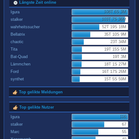
Längste Zeit online
Igura
108T 6S 3M
stalker
103T 7S 36M
wahrheitssucher
52T 19S 18M
Bellatrix
35T 10S 9M
chaotic
23T 34M
Tita
19T 15S 5M
Bat-Quad
19T 3M
Lämmchen
18T 1S 27M
Ford
16T 17S 26M
synthet
15T 5S 59M
Top gelikte Meldungen
Top gelikte Nutzer
Igura
116
stalker
67
Marc
55