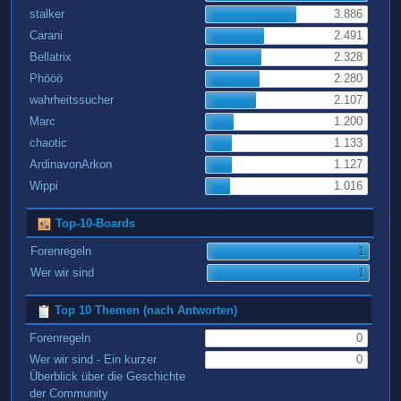
stalker
3.886
Carani
2.491
Bellatrix
2.328
Phööö
2.280
wahrheitssucher
2.107
Marc
1.200
chaotic
1.133
ArdinavonArkon
1.127
Wippi
1.016
Top-10-Boards
Forenregeln
1
Wer wir sind
1
Top 10 Themen (nach Antworten)
Forenregeln
0
Wer wir sind - Ein kurzer
0
Überblick über die Geschichte
der Community