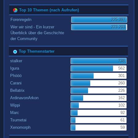
Top 10 Themen (nach Aufrufen)
Forenregeln
225.397
Wer wir sind - Ein kurzer
223.203
Überblick über die Geschichte
der Community
Top Themenstarter
stalker
738
Igura
562
Phööö
301
Carani
260
Bellatrix
226
ArdinavonArkon
162
Wippi
102
Marc
92
Tsumetai
61
Xenomorph
59