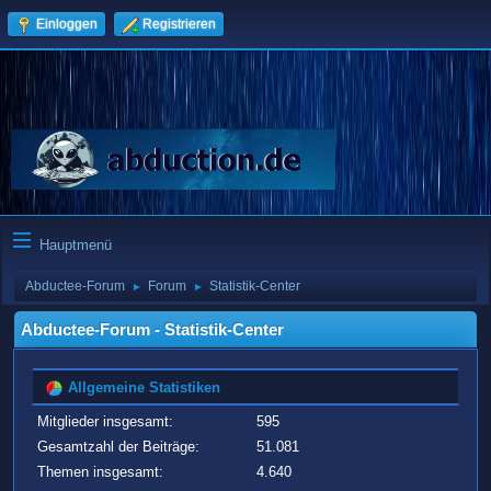
Einloggen
Registrieren
Hauptmenü
Abductee-Forum
Forum
Statistik-Center
►
►
Abductee-Forum - Statistik-Center
Allgemeine Statistiken
Mitglieder insgesamt:
595
Gesamtzahl der Beiträge:
51.081
Themen insgesamt:
4.640