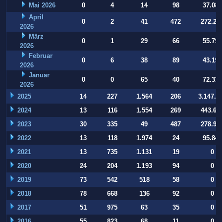
Mai 2026
0
4
14
98
37.084
April
0
2
41
472
272.22
2026
März
0
1
29
66
55.794
2026
Februar
0
6
38
89
43.197
2026
Januar
0
0
65
40
72.332
2026
2025
14
227
1.564
206
3.147.9
2024
13
116
1.554
269
443.64
2023
30
335
49
487
278.93
2022
13
118
1.974
24
95.847
2021
13
735
1.131
19
0
2020
24
204
1.193
94
0
2019
73
542
518
58
0
2018
78
668
136
92
0
2017
51
975
63
35
0
2016
55
823
68
11
0