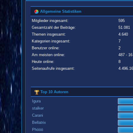
Allgemeine Statistiken
Mitglieder insgesamt:
595
Gesamtzahl der Beiträge:
51.081
Themen insgesamt:
4.640
Kategorien insgesamt:
7
Benutzer online:
2
Am meisten online:
487 - 16
Heute online:
8
Seitenaufrufe insgesamt:
4.496.1
Top 10 Autoren
Igura
stalker
Carani
Bellatrix
Phööö