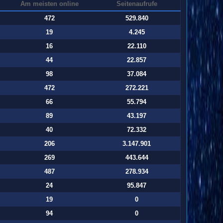
Am meisten online
Seitenaufrufe
472
529.840
19
4.245
16
22.110
44
22.857
98
37.084
472
272.221
66
55.794
89
43.197
40
72.332
206
3.147.901
269
443.644
487
278.934
24
95.847
19
0
94
0