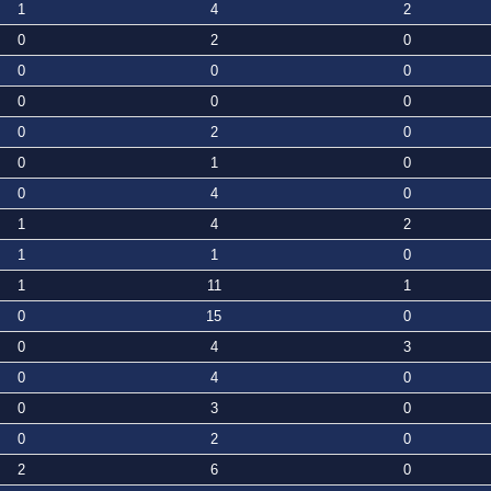
1
4
2
0
2
0
0
0
0
0
0
0
0
2
0
0
1
0
0
4
0
1
4
2
1
1
0
1
11
1
0
15
0
0
4
3
0
4
0
0
3
0
0
2
0
2
6
0