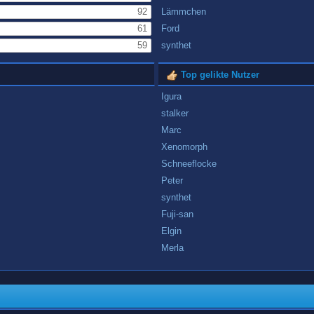
92
Lämmchen
61
Ford
59
synthet
Top gelikte Nutzer
Igura
stalker
Marc
Xenomorph
Schneeflocke
Peter
synthet
Fuji-san
Elgin
Merla