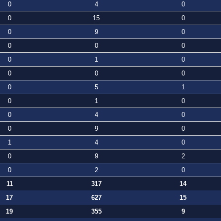
0
4
0
0
15
0
0
9
0
0
0
0
0
1
0
0
0
0
0
5
1
0
1
0
0
4
0
0
9
0
1
4
0
0
9
2
0
2
0
11
317
14
17
627
15
19
355
9