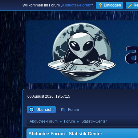
Willkommen im Forum „
Abductee-Forum
“.
Einloggen
Re
06 August 2026, 19:57:15
Übersicht
Forum
Abductee-Forum
Forum
Statistik-Center
►
►
Abductee-Forum - Statistik-Center