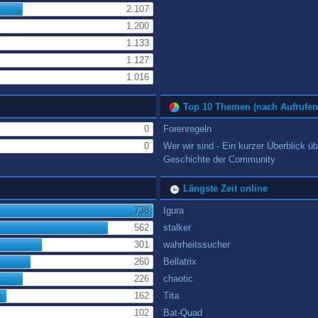
2.107
1.200
1.133
1.127
1.016
Top 10 Themen (nach Aufrufen
0
Forenregeln
0
Wer wir sind - Ein kurzer Überblick üb
Geschichte der Community
Längste Zeit online
738
Igura
562
stalker
301
wahrheitssucher
260
Bellatrix
226
chaotic
162
Tita
102
Bat-Quad