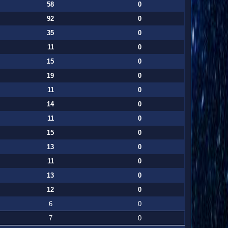
58
0
92
0
35
0
11
0
15
0
19
0
11
0
14
0
11
0
15
0
13
0
11
0
13
0
12
0
6
0
7
0