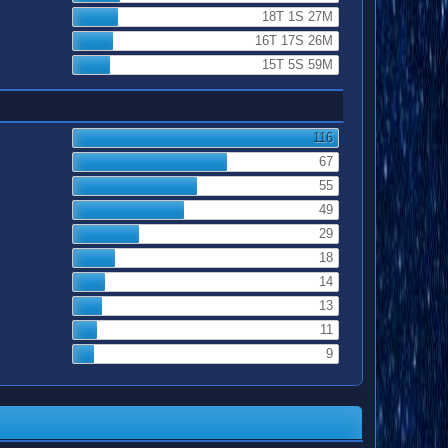
18T 1S 27M
16T 17S 26M
15T 5S 59M
116
67
55
49
29
18
14
13
11
9