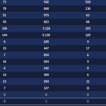
73
542
518
78
668
136
51
975
63
55
823
68
106
3.118
103
144
5.139
125
6
229
9
15
447
17
7
854
6
16
924
9
6
242
8
14
309
6
13
254
11
7
127
11
0
0
0
0
1
0