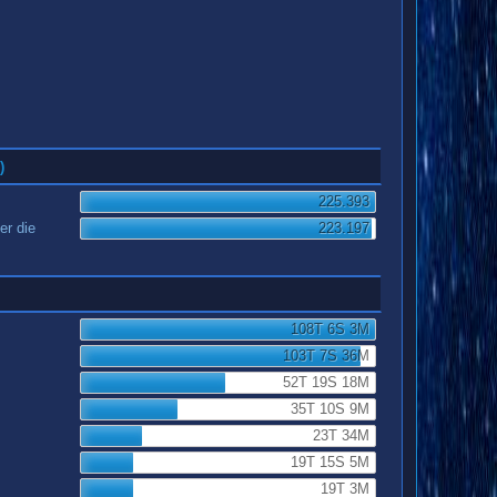
)
225.393
er die
223.197
108T 6S 3M
103T 7S 36M
52T 19S 18M
35T 10S 9M
23T 34M
19T 15S 5M
19T 3M