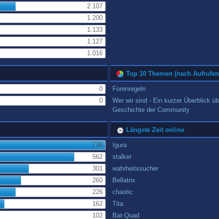
2.107
1.200
1.133
1.127
1.016
Top 10 Themen (nach Aufrufen
0
Forenregeln
0
Wer wir sind - Ein kurzer Überblick üb
Geschichte der Community
Längste Zeit online
738
Igura
562
stalker
301
wahrheitssucher
260
Bellatrix
226
chaotic
162
Tita
102
Bat-Quad