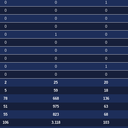
0
0
1
0
0
0
0
0
0
0
0
0
0
1
0
0
0
0
0
0
0
0
0
0
0
0
1
0
0
0
2
25
20
5
59
18
78
668
136
51
975
63
55
823
68
106
3.118
103