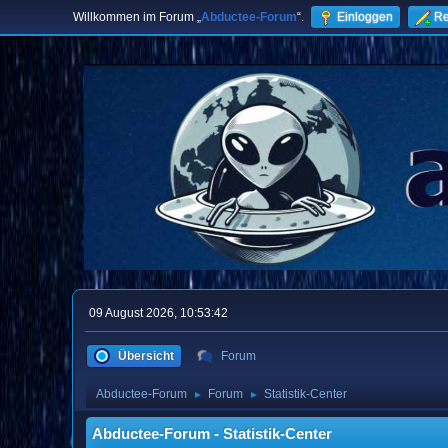
Willkommen im Forum „
Abductee-Forum
“.
Einloggen
Re
09 August 2026, 10:53:42
Übersicht
Forum
Abductee-Forum
Forum
Statistik-Center
►
►
Abductee-Forum - Statistik-Center