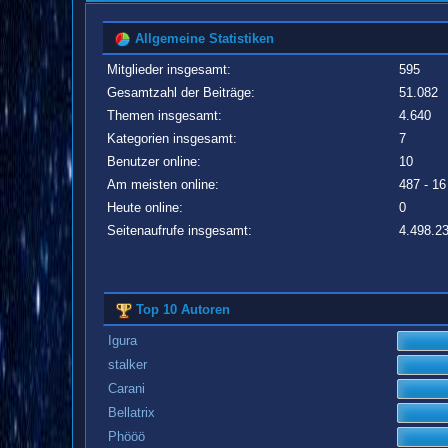
Allgemeine Statistiken
Mitglieder insgesamt:
595
Gesamtzahl der Beiträge:
51.082
Themen insgesamt:
4.640
Kategorien insgesamt:
7
Benutzer online:
10
Am meisten online:
487 - 16
Heute online:
0
Seitenaufrufe insgesamt:
4.498.2
Top 10 Autoren
Igura
stalker
Carani
Bellatrix
Phööö