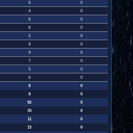
6
0
4
0
6
0
8
0
5
0
8
0
9
0
7
0
5
0
6
0
8
0
8
0
92
0
35
0
11
0
15
0