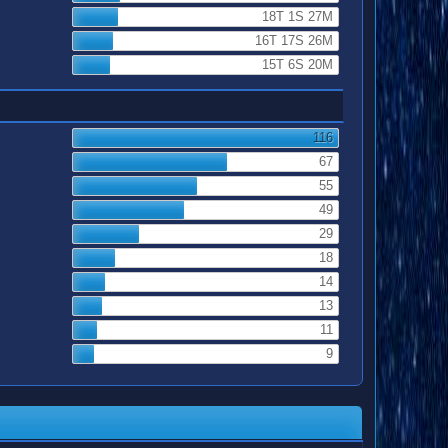
18T 1S 27M
16T 17S 26M
15T 6S 20M
116
67
55
49
29
18
14
13
11
9