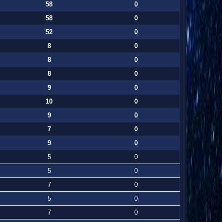
58
0
58
0
52
0
8
0
8
0
8
0
9
0
10
0
9
0
7
0
9
0
5
0
5
0
7
0
5
0
7
0