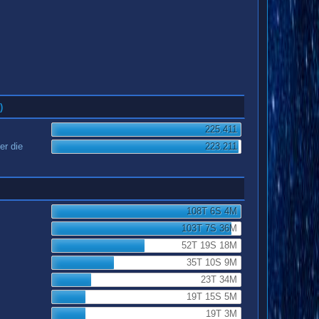
)
225.411
er die
223.211
108T 6S 4M
103T 7S 36M
52T 19S 18M
35T 10S 9M
23T 34M
19T 15S 5M
19T 3M