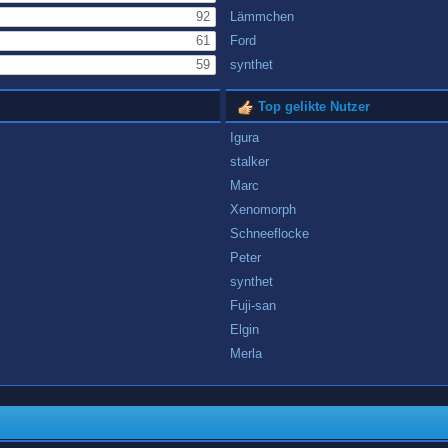
92
Lämmchen
61
Ford
59
synthet
Top gelikte Nutzer
Igura
stalker
Marc
Xenomorph
Schneeflocke
Peter
synthet
Fuji-san
Elgin
Merla