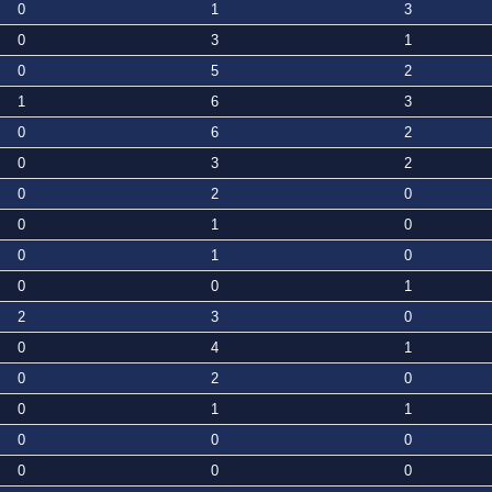
0
1
3
0
3
1
0
5
2
1
6
3
0
6
2
0
3
2
0
2
0
0
1
0
0
1
0
0
0
1
2
3
0
0
4
1
0
2
0
0
1
1
0
0
0
0
0
0