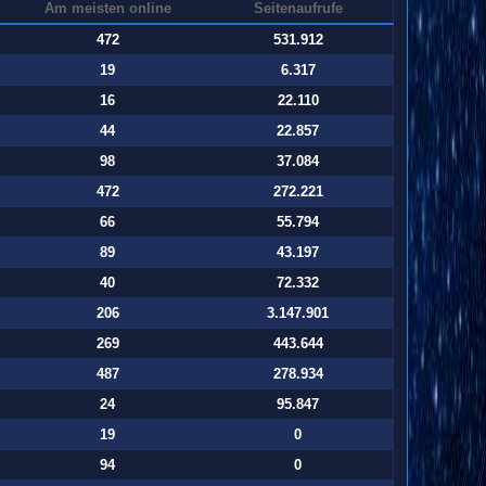
Am meisten online
Seitenaufrufe
472
531.912
19
6.317
16
22.110
44
22.857
98
37.084
472
272.221
66
55.794
89
43.197
40
72.332
206
3.147.901
269
443.644
487
278.934
24
95.847
19
0
94
0