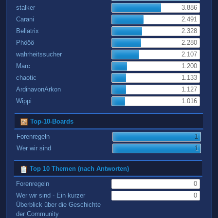
stalker
3.886
Carani
2.491
Bellatrix
2.328
Phööö
2.280
wahrheitssucher
2.107
Marc
1.200
chaotic
1.133
ArdinavonArkon
1.127
Wippi
1.016
Top-10-Boards
Forenregeln
1
Wer wir sind
1
Top 10 Themen (nach Antworten)
Forenregeln
0
Wer wir sind - Ein kurzer
0
Überblick über die Geschichte
der Community