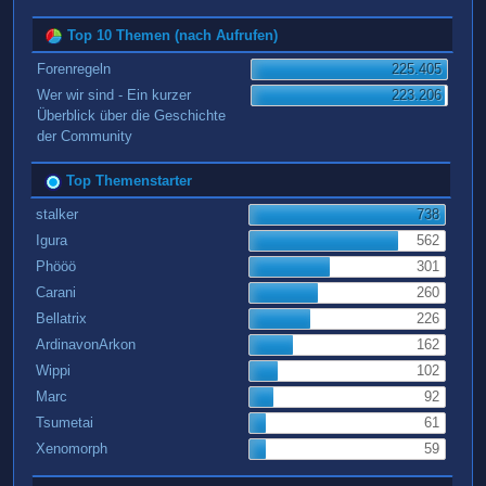
Top 10 Themen (nach Aufrufen)
Forenregeln
225.405
Wer wir sind - Ein kurzer
223.206
Überblick über die Geschichte
der Community
Top Themenstarter
stalker
738
Igura
562
Phööö
301
Carani
260
Bellatrix
226
ArdinavonArkon
162
Wippi
102
Marc
92
Tsumetai
61
Xenomorph
59