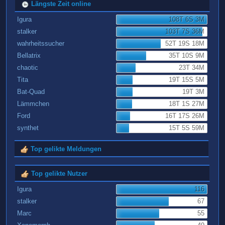
Längste Zeit online
Igura
108T 6S 3M
stalker
103T 7S 36M
wahrheitssucher
52T 19S 18M
Bellatrix
35T 10S 9M
chaotic
23T 34M
Tita
19T 15S 5M
Bat-Quad
19T 3M
Lämmchen
18T 1S 27M
Ford
16T 17S 26M
synthet
15T 5S 59M
Top gelikte Meldungen
Top gelikte Nutzer
Igura
116
stalker
67
Marc
55