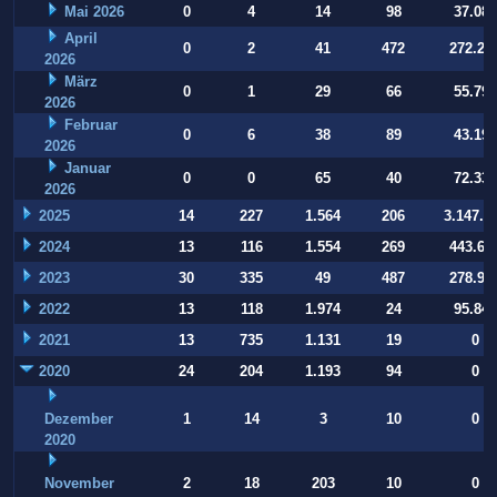
Mai 2026
0
4
14
98
37.084
April
0
2
41
472
272.22
2026
März
0
1
29
66
55.794
2026
Februar
0
6
38
89
43.197
2026
Januar
0
0
65
40
72.332
2026
2025
14
227
1.564
206
3.147.9
2024
13
116
1.554
269
443.64
2023
30
335
49
487
278.93
2022
13
118
1.974
24
95.847
2021
13
735
1.131
19
0
2020
24
204
1.193
94
0
Dezember
1
14
3
10
0
2020
November
2
18
203
10
0