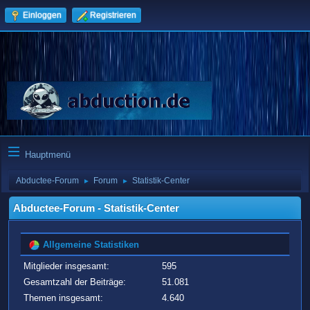
Einloggen
Registrieren
Hauptmenü
Abductee-Forum
Forum
Statistik-Center
►
►
Abductee-Forum - Statistik-Center
Allgemeine Statistiken
Mitglieder insgesamt:
595
Gesamtzahl der Beiträge:
51.081
Themen insgesamt:
4.640