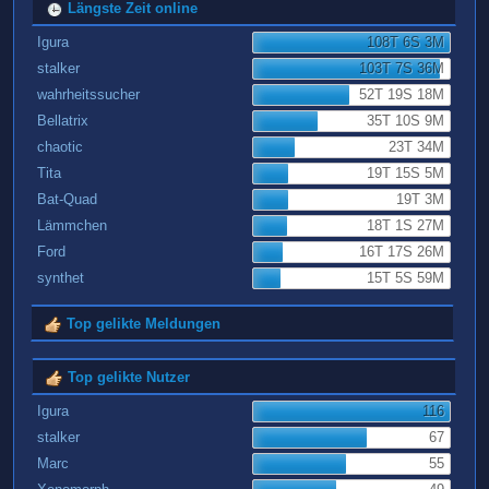
Längste Zeit online
Igura
108T 6S 3M
stalker
103T 7S 36M
wahrheitssucher
52T 19S 18M
Bellatrix
35T 10S 9M
chaotic
23T 34M
Tita
19T 15S 5M
Bat-Quad
19T 3M
Lämmchen
18T 1S 27M
Ford
16T 17S 26M
synthet
15T 5S 59M
Top gelikte Meldungen
Top gelikte Nutzer
Igura
116
stalker
67
Marc
55