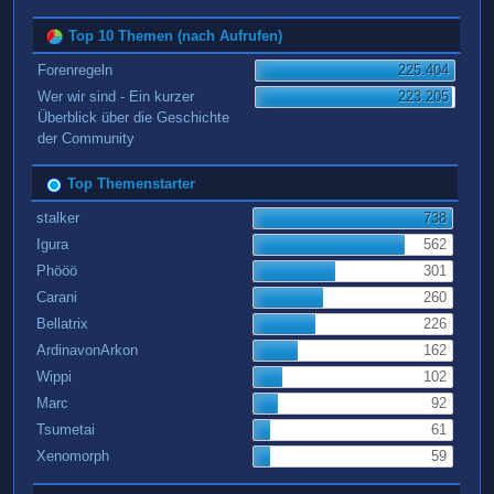
Top 10 Themen (nach Aufrufen)
Forenregeln
225.404
Wer wir sind - Ein kurzer
223.205
Überblick über die Geschichte
der Community
Top Themenstarter
stalker
738
Igura
562
Phööö
301
Carani
260
Bellatrix
226
ArdinavonArkon
162
Wippi
102
Marc
92
Tsumetai
61
Xenomorph
59