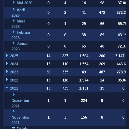
Mai 2026
0
4
14
98
37.084
April
0
2
41
472
272.22
2026
März
0
1
29
66
55.794
2026
Februar
0
6
38
89
43.197
2026
Januar
0
0
65
40
72.332
2026
2025
14
227
1.564
206
3.147.9
2024
13
116
1.554
269
443.64
2023
30
335
49
487
278.93
2022
13
118
1.974
24
95.847
2021
13
735
1.131
19
0
Dezember
1
1
224
9
0
2021
November
1
3
156
8
0
2021
Oktober