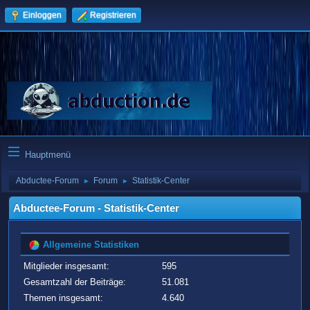
Einloggen
Registrieren
Hauptmenü
Abductee-Forum
Forum
Statistik-Center
►
►
Abductee-Forum - Statistik-Center
Allgemeine Statistiken
Mitglieder insgesamt:
595
Gesamtzahl der Beiträge:
51.081
Themen insgesamt:
4.640