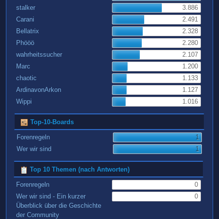
stalker
3.886
Carani
2.491
Bellatrix
2.328
Phööö
2.280
wahrheitssucher
2.107
Marc
1.200
chaotic
1.133
ArdinavonArkon
1.127
Wippi
1.016
Top-10-Boards
Forenregeln
1
Wer wir sind
1
Top 10 Themen (nach Antworten)
Forenregeln
0
Wer wir sind - Ein kurzer
0
Überblick über die Geschichte
der Community