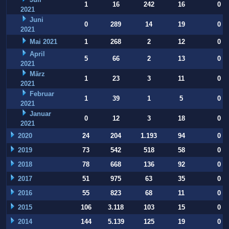
1
16
242
16
0
2021
Juni
0
289
14
19
0
2021
Mai 2021
1
268
2
12
0
April
5
66
2
13
0
2021
März
1
23
3
11
0
2021
Februar
1
39
1
5
0
2021
Januar
0
12
3
18
0
2021
2020
24
204
1.193
94
0
2019
73
542
518
58
0
2018
78
668
136
92
0
2017
51
975
63
35
0
2016
55
823
68
11
0
2015
106
3.118
103
15
0
2014
144
5.139
125
19
0