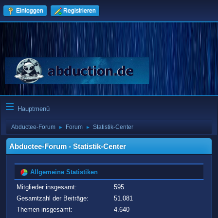
Einloggen
Registrieren
Hauptmenü
Abductee-Forum
Forum
Statistik-Center
►
►
Abductee-Forum - Statistik-Center
Allgemeine Statistiken
Mitglieder insgesamt:
595
Gesamtzahl der Beiträge:
51.081
Themen insgesamt:
4.640