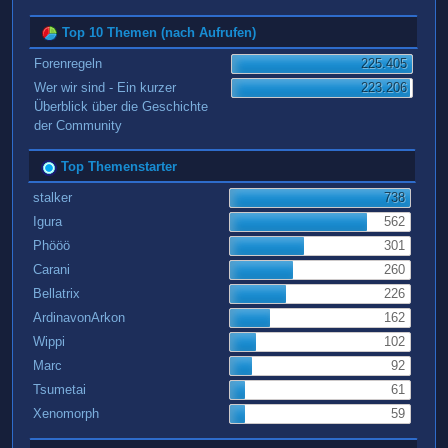
Top 10 Themen (nach Aufrufen)
Forenregeln
225.405
Wer wir sind - Ein kurzer
223.206
Überblick über die Geschichte
der Community
Top Themenstarter
stalker
738
Igura
562
Phööö
301
Carani
260
Bellatrix
226
ArdinavonArkon
162
Wippi
102
Marc
92
Tsumetai
61
Xenomorph
59