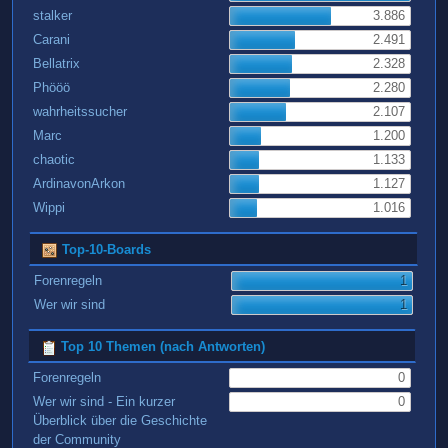
stalker
3.886
Carani
2.491
Bellatrix
2.328
Phööö
2.280
wahrheitssucher
2.107
Marc
1.200
chaotic
1.133
ArdinavonArkon
1.127
Wippi
1.016
Top-10-Boards
Forenregeln
1
Wer wir sind
1
Top 10 Themen (nach Antworten)
Forenregeln
0
Wer wir sind - Ein kurzer
0
Überblick über die Geschichte
der Community