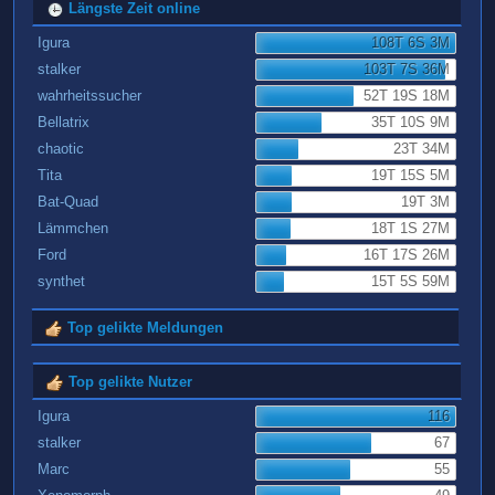
Längste Zeit online
Igura
108T 6S 3M
stalker
103T 7S 36M
wahrheitssucher
52T 19S 18M
Bellatrix
35T 10S 9M
chaotic
23T 34M
Tita
19T 15S 5M
Bat-Quad
19T 3M
Lämmchen
18T 1S 27M
Ford
16T 17S 26M
synthet
15T 5S 59M
Top gelikte Meldungen
Top gelikte Nutzer
Igura
116
stalker
67
Marc
55