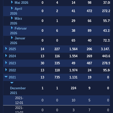
Mai 2026
0
4
14
98
37.084
April
0
2
41
472
272.22
2026
März
0
1
29
66
55.794
2026
Februar
0
6
38
89
43.197
2026
Januar
0
0
65
40
72.332
2026
2025
14
227
1.564
206
3.147.9
2024
13
116
1.554
269
443.64
2023
30
335
49
487
278.93
2022
13
118
1.974
24
95.847
2021
13
735
1.131
19
0
Dezember
1
1
224
9
0
2021
2021-
0
0
10
5
0
12-01
2021-
0
0
3
7
0
12-02