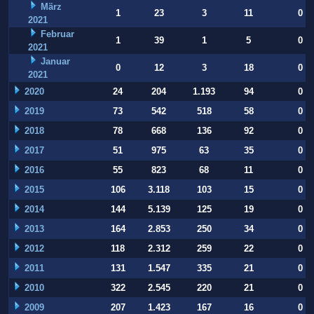
März
1
23
3
11
0
2021
Februar
1
39
1
5
0
2021
Januar
0
12
3
18
0
2021
2020
24
204
1.193
94
0
2019
73
542
518
58
0
2018
78
668
136
92
0
2017
51
975
63
35
0
2016
55
823
68
11
0
2015
106
3.118
103
15
0
2014
144
5.139
125
19
0
2013
164
2.853
250
34
0
2012
118
2.312
259
22
0
2011
131
1.547
335
21
0
2010
322
2.545
220
21
0
2009
207
1.423
167
16
0