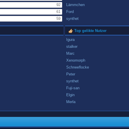
92
Lämmchen
61
Ford
59
synthet
Top gelikte Nutzer
Igura
stalker
Marc
Xenomorph
Schneeflocke
Peter
synthet
Fuji-san
Elgin
Merla