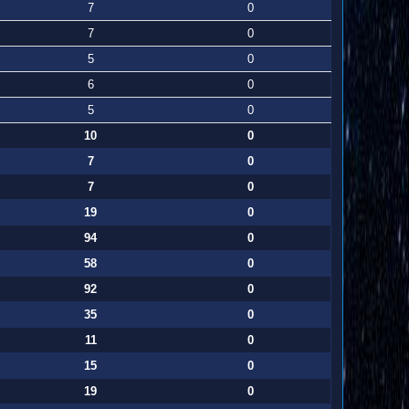
7
0
7
0
5
0
6
0
5
0
10
0
7
0
7
0
19
0
94
0
58
0
92
0
35
0
11
0
15
0
19
0