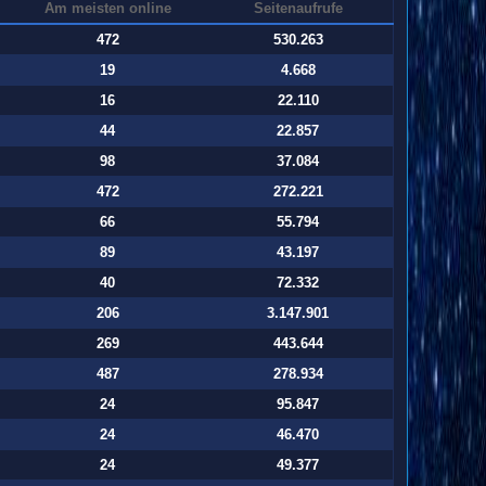
Am meisten online
Seitenaufrufe
472
530.263
19
4.668
16
22.110
44
22.857
98
37.084
472
272.221
66
55.794
89
43.197
40
72.332
206
3.147.901
269
443.644
487
278.934
24
95.847
24
46.470
24
49.377