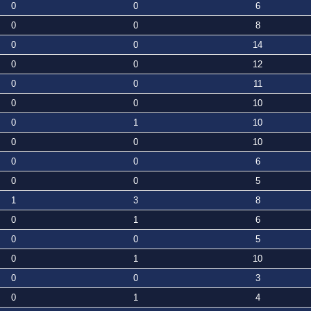
0
0
6
0
0
8
0
0
14
0
0
12
0
0
11
0
0
10
0
1
10
0
0
10
0
0
6
0
0
5
1
3
8
0
1
6
0
0
5
0
1
10
0
0
3
0
1
4