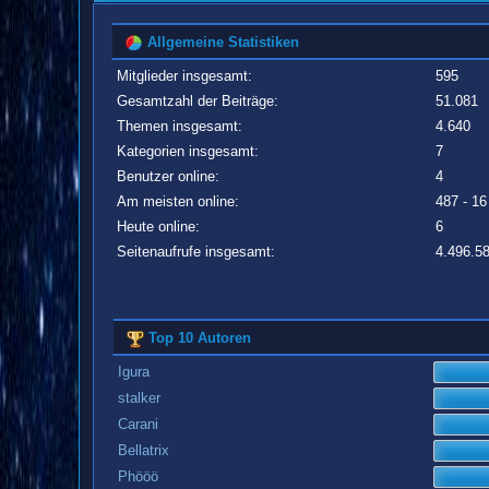
Allgemeine Statistiken
Mitglieder insgesamt:
595
Gesamtzahl der Beiträge:
51.081
Themen insgesamt:
4.640
Kategorien insgesamt:
7
Benutzer online:
4
Am meisten online:
487 - 16
Heute online:
6
Seitenaufrufe insgesamt:
4.496.5
Top 10 Autoren
Igura
stalker
Carani
Bellatrix
Phööö