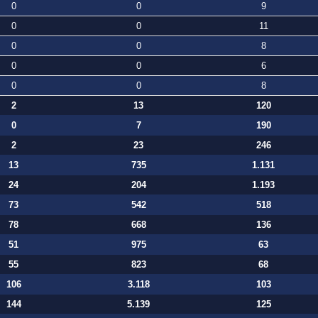
0
0
9
0
0
11
0
0
8
0
0
6
0
0
8
2
13
120
0
7
190
2
23
246
13
735
1.131
24
204
1.193
73
542
518
78
668
136
51
975
63
55
823
68
106
3.118
103
144
5.139
125