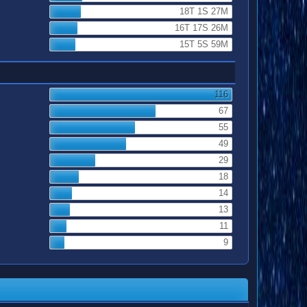
18T 1S 27M
16T 17S 26M
15T 5S 59M
116
67
55
49
29
18
14
13
11
9