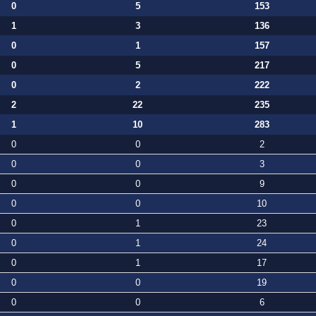
0
5
153
1
3
136
0
1
157
0
5
217
0
2
222
2
22
235
1
10
283
0
0
2
0
0
3
0
0
9
0
0
10
0
1
23
0
1
24
0
1
17
0
0
19
0
0
6