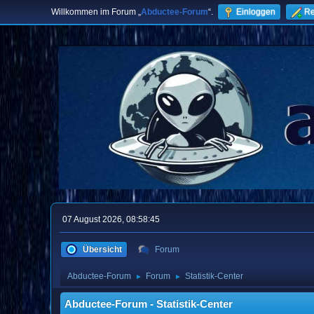
Willkommen im Forum „
Abductee-Forum
“.
Einloggen
Re
07 August 2026, 08:58:45
Übersicht
Forum
Abductee-Forum
Forum
Statistik-Center
►
►
Abductee-Forum - Statistik-Center