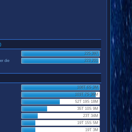
)
225.397
er die
223.201
108T 6S 3M
103T 7S 36M
52T 19S 18M
35T 10S 9M
23T 34M
19T 15S 5M
19T 3M