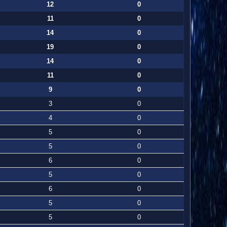
12
0
11
0
14
0
19
0
14
0
11
0
9
0
3
0
4
0
5
0
5
0
6
0
5
0
6
0
5
0
5
0