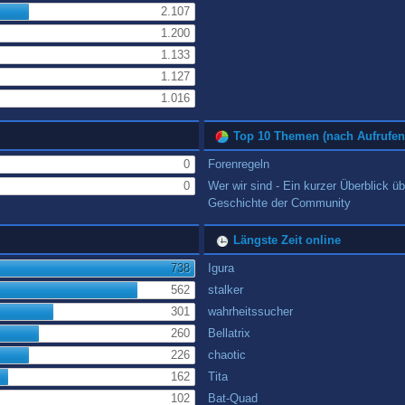
2.107
1.200
1.133
1.127
1.016
Top 10 Themen (nach Aufrufen
0
Forenregeln
0
Wer wir sind - Ein kurzer Überblick üb
Geschichte der Community
Längste Zeit online
738
Igura
562
stalker
301
wahrheitssucher
260
Bellatrix
226
chaotic
162
Tita
102
Bat-Quad