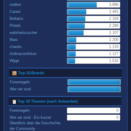
stalker
3.886
Carani
2.491
Bellatrix
2.328
Phööö
2.280
wahrheitssucher
2.107
Marc
1.200
chaotic
1.133
ArdinavonArkon
1.127
Wippi
1.016
Top-10-Boards
Forenregeln
1
Wer wir sind
1
Top 10 Themen (nach Antworten)
Forenregeln
0
Wer wir sind - Ein kurzer
0
Überblick über die Geschichte
der Community