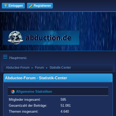
Einloggen
Registrieren
Hauptmenü
Abductee-Forum
Forum
Statistik-Center
►
►
Abductee-Forum - Statistik-Center
Allgemeine Statistiken
Mitglieder insgesamt:
595
Gesamtzahl der Beiträge:
51.081
Themen insgesamt:
4.640