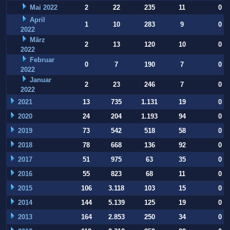
Mai 2022
2
22
235
11
0
April
1
10
283
9
0
2022
März
2
13
120
10
0
2022
Februar
0
7
190
7
0
2022
Januar
2
23
246
7
0
2022
2021
13
735
1.131
19
0
2020
24
204
1.193
94
0
2019
73
542
518
58
0
2018
78
668
136
92
0
2017
51
975
63
35
0
2016
55
823
68
11
0
2015
106
3.118
103
15
0
2014
144
5.139
125
19
0
2013
164
2.853
250
34
0