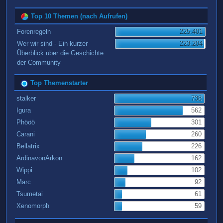
Top 10 Themen (nach Aufrufen)
Forenregeln
225.401
Wer wir sind - Ein kurzer
223.204
Überblick über die Geschichte
der Community
Top Themenstarter
stalker
738
Igura
562
Phööö
301
Carani
260
Bellatrix
226
ArdinavonArkon
162
Wippi
102
Marc
92
Tsumetai
61
Xenomorph
59