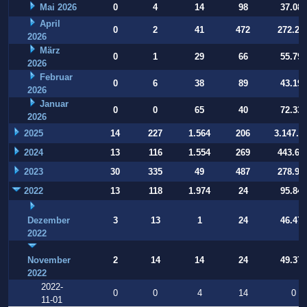
Mai 2026
0
4
14
98
37.084
April
0
2
41
472
272.22
2026
März
0
1
29
66
55.794
2026
Februar
0
6
38
89
43.197
2026
Januar
0
0
65
40
72.332
2026
2025
14
227
1.564
206
3.147.9
2024
13
116
1.554
269
443.64
2023
30
335
49
487
278.93
2022
13
118
1.974
24
95.847
Dezember
3
13
1
24
46.470
2022
November
2
14
14
24
49.377
2022
2022-
0
0
4
14
0
11-01