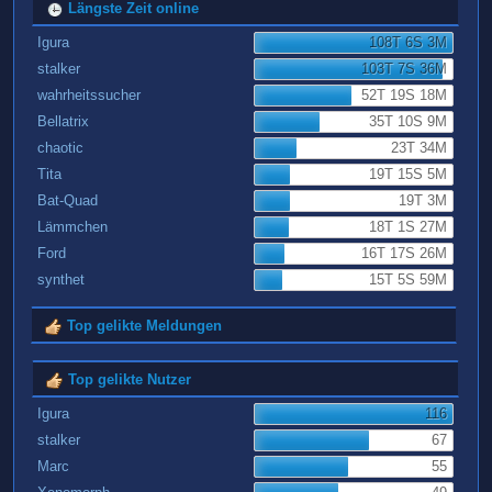
Längste Zeit online
Igura
108T 6S 3M
stalker
103T 7S 36M
wahrheitssucher
52T 19S 18M
Bellatrix
35T 10S 9M
chaotic
23T 34M
Tita
19T 15S 5M
Bat-Quad
19T 3M
Lämmchen
18T 1S 27M
Ford
16T 17S 26M
synthet
15T 5S 59M
Top gelikte Meldungen
Top gelikte Nutzer
Igura
116
stalker
67
Marc
55