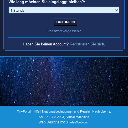
Wie lang möchten Sie eingeloggt bleiben?:
Passwort vergessen?
Haben Sie keinen Account?
Registrieren Sie sich
.
|
|
|
TinyPortal
Hilfe
Nutzungsbedingungen und Regeln
Nach oben ▲
,
SMF 2.1.4 © 2023
Simple Machines
Web Designs by:
ShadesWeb.com