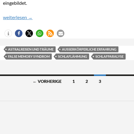
eingebildet.
False Memory Syndrom und Schlafparalyse
weiterlesen
→
ASTRALREISEN UND TRÄUME
AUSSERKÖRPERLICHE ERFAHRUNG
FALSE MEMORY SYNDROM
SCHLAFLÄHMUNG
SCHLAFPARALYSE
Beitragsnavigation
← VORHERIGE
1
2
3