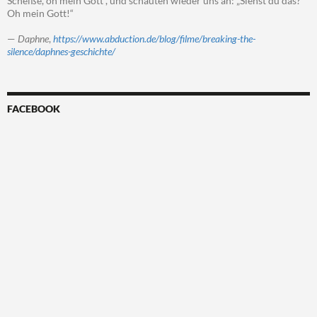
Scheiße, oh mein Gott“, und schauten wieder uns an: „Siehst du das?
Oh mein Gott!“
—
Daphne
,
https://www.abduction.de/blog/filme/breaking-the-
silence/daphnes-geschichte/
FACEBOOK