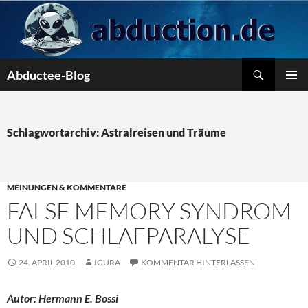
Zum
Inhalt
springen
Suchen
Abductee-Blog
PRIMÄR
MENÜ
Schlagwortarchiv: Astralreisen und Träume
MEINUNGEN & KOMMENTARE
FALSE MEMORY SYNDROM
UND SCHLAFPARALYSE
24. APRIL 2010
IGURA
KOMMENTAR HINTERLASSEN
Autor: Hermann E. Bossi