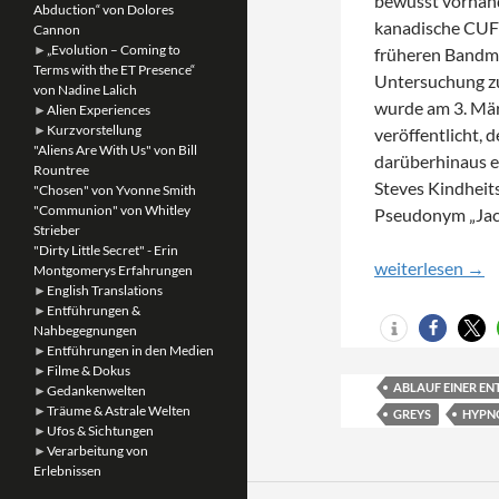
bewusst vorhand
Abduction“ von Dolores
kanadische CUF
Cannon
►
„Evolution – Coming to
früheren Bandmi
Terms with the ET Presence“
Untersuchung zu
von Nadine Lalich
wurde am 3. März
►
Alien Experiences
►
Kurzvorstellung
veröffentlicht, d
"Aliens Are With Us" von Bill
darüberhinaus e
Rountree
Steves Kindheits
"Chosen" von Yvonne Smith
"Communion" von Whitley
Pseudonym „Jack 
Strieber
"Dirty Little Secret" - Erin
Beyond the Extra
weiterlesen
→
Montgomerys Erfahrungen
►
English Translations
►
Entführungen &
Nahbegegnungen
►
Entführungen in den Medien
►
Filme & Dokus
ABLAUF EINER E
►
Gedankenwelten
►
Träume & Astrale Welten
GREYS
HYPN
►
Ufos & Sichtungen
►
Verarbeitung von
Erlebnissen