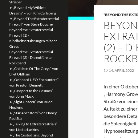
Strieber
►
„Beyond My Wildest
Dreams“ – von Kim Carlsberg
"BEYOND THE EXT
▼
„Beyond The Extraterrestrial
BEYON
Firewall“ von Steve Boucher
Beyond the Extraterrestrial
EXTRA
Firewall (1) -
Kindheitserfahrungen mit den
(2) – 
Greys
Beyond the Extraterrestrial
ROCK
Firewall (2) - Die entführte
Rockband
►
„Children Of The Greys“ von
14. APRIL 2022
Bret Oldham
►
„Onboard UFO Encounters“
von Preston Dennett
In einer Oktobe
►
„Passport to the Cosmos“
„Harmony Grove“
von John Mack
Straße von einem
►
„Sight Unseen“ von Budd
Hopkins
Auftakt zu einer
►
„Star Ancestors“ von Nancy
besondere Detai
Red Star
die Spleenigkeit
►
„Talking to Extraterrestrials“
von Lisette Larkins
Hypnosesitzunge
►
„The Custodians: Beyond