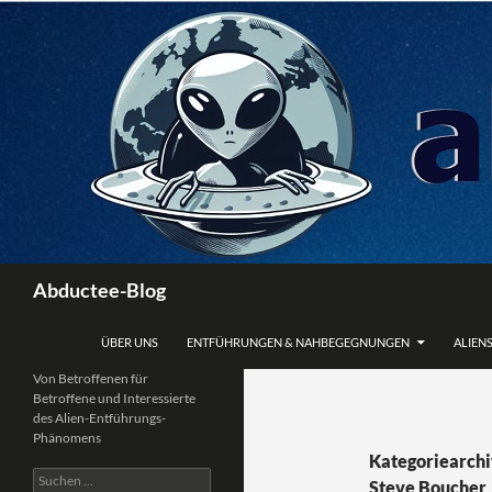
Zum
Inhalt
springen
Suchen
Abductee-Blog
ÜBER UNS
ENTFÜHRUNGEN & NAHBEGEGNUNGEN
ALIENS
Von Betroffenen für
Betroffene und Interessierte
des Alien-Entführungs-
Phänomens
Kategoriearchi
Suchen
Steve Boucher