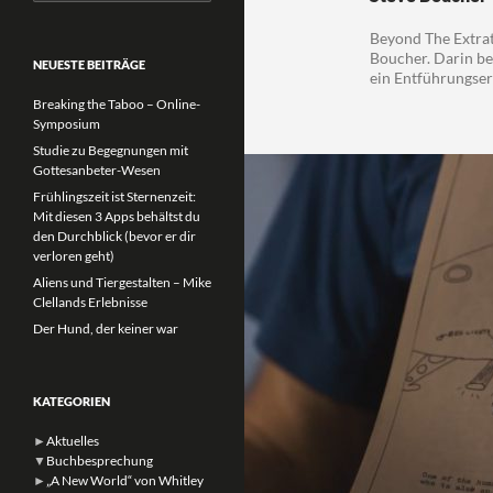
nach:
Beyond The Extrate
Boucher. Darin be
NEUESTE BEITRÄGE
ein Entführungser
Breaking the Taboo – Online-
Symposium
Studie zu Begegnungen mit
Gottesanbeter-Wesen
Frühlingszeit ist Sternenzeit:
Mit diesen 3 Apps behältst du
den Durchblick (bevor er dir
verloren geht)
Aliens und Tiergestalten – Mike
Clellands Erlebnisse
Der Hund, der keiner war
KATEGORIEN
►
Aktuelles
▼
Buchbesprechung
►
„A New World“ von Whitley