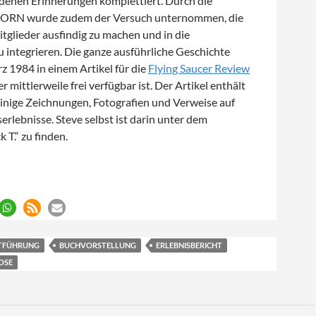
enen Erinnerungen komplettiert. Durch die
ORN wurde zudem der Versuch unternommen, die
tglieder ausfindig zu machen und in die
 integrieren. Die ganze ausführliche Geschichte
 1984 in einem Artikel für die
Flying Saucer Review
er mittlerweile frei verfügbar ist. Der Artikel enthält
inige Zeichnungen, Fotografien und Verweise auf
erlebnisse. Steve selbst ist darin unter dem
T.“ zu finden.
terrestrial Firewall (2) – Die entführte Rockband
NTFÜHRUNG
BUCHVORSTELLUNG
ERLEBNISBERICHT
OSE