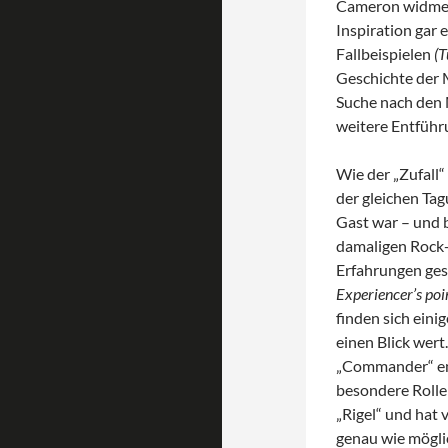
Cameron widmete
Inspiration gar 
Fallbeispielen
(
T
Geschichte der M
Suche nach den M
weitere Entführu
Wie der „Zufall“
der gleichen Tag
Gast war – und 
damaligen Rock-
Erfahrungen ges
Experiencer’s poin
finden sich eini
einen Blick wert
„Commander“ ent
besondere Rolle 
„Rigel“ und hat 
genau wie mögli