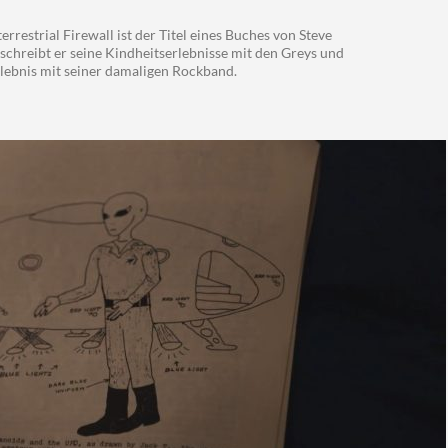
rrestrial Firewall ist der Titel eines Buches von Steve
schreibt er seine Kindheitserlebnisse mit den Greys und
lebnis mit seiner damaligen Rockband.