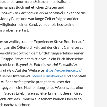
 der paranormalen Seite der musikalischen
ein ganzes Buch mit etlichen Zitaten und
uned-In: The Paranormal World of Music).
Er kannte die
oody Blues und war lange Zeit erfolglos auf der
itgliedern einer Band, von der bis heute eine
ng überliefert ist.
 es so wollte,
trat der Experiencer Steve Boucher auf
ung an die Öffentlichkeit, auf der Grant Cameron zu
berichtete dort von dem Entführungserlebnis seiner
Gruppe. Steve hat mittlerweile ein Buch über seine
chrieben:
Beyond the Extraterrestrial Firewall: An
t of view.
Auf der Webseite
https://experiencer.ca/
ge seiner Interviews.
Steves Kunstwerke
sind ebenfalls
. Auf der Anfangsseite prangt dem Leser der
gegen – eine Nachbildung jenes Wesens, das eine
in Steves Erlebnissen spielte. Er nennt diesen Grey
versucht, das Emblem auf seinem blauen Overall so
ch nachzuzeichnen.