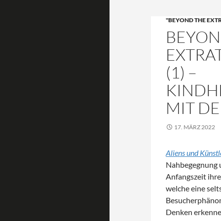
"BEYOND THE EXT
BEYON
EXTRA
(1) –
KINDH
MIT D
17. MÄRZ 2022
Aliens und Künst
Nahbegegnung u
Anfangszeit ihrer
welche eine sel
Besucherphänom
Denken erkenne