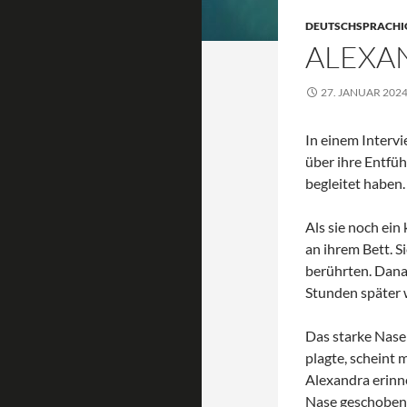
DEUTSCHSPRACHI
ALEXA
27. JANUAR 202
In einem Interv
über ihre Entfüh
begleitet haben.
Als sie noch ein
an ihrem Bett. Si
berührten. Dana
Stunden später w
Das starke Nasen
plagte, scheint
Alexandra erinne
Nase geschoben