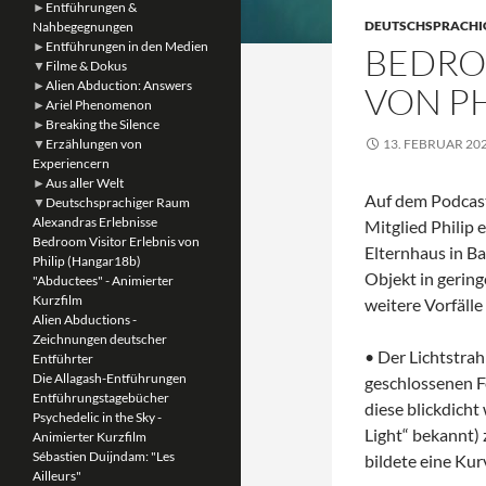
►
Entführungen &
DEUTSCHSPRACHI
Nahbegegnungen
►
Entführungen in den Medien
BEDRO
▼
Filme & Dokus
►
Alien Abduction: Answers
VON PH
►
Ariel Phenomenon
►
Breaking the Silence
▼
Erzählungen von
13. FEBRUAR 20
Experiencern
►
Aus aller Welt
Auf dem Podcas
▼
Deutschsprachiger Raum
Alexandras Erlebnisse
Mitglied Philip 
Bedroom Visitor Erlebnis von
Elternhaus in Ba
Philip (Hangar18b)
Objekt in gerin
"Abductees" - Animierter
Kurzfilm
weitere Vorfälle
Alien Abductions -
Zeichnungen deutscher
• Der Lichtstrahl
Entführter
Die Allagash-Entführungen
geschlossenen F
Entführungstagebücher
diese blickdicht 
Psychedelic in the Sky -
Light“ bekannt) 
Animierter Kurzfilm
Sébastien Duijndam: "Les
bildete eine Kur
Ailleurs"