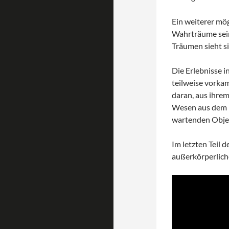
Ein weiterer mö
Wahrträume sein
Träumen sieht sie
Die Erlebnisse i
teilweise vorkam,
daran, aus ihrem
Wesen aus dem B
wartenden Objek
Im letzten Teil 
außerkörperlich