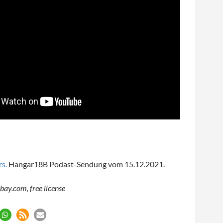
s.
Hangar18B Podast-Sendung vom
15.12.2021.
abay.com, free license