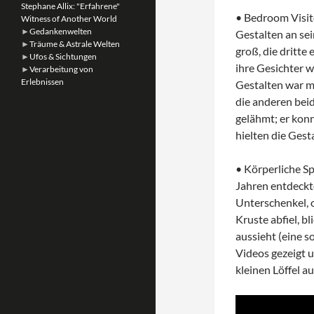
Stephane Allix: "Erfahrene"
• Bedroom Visito
Witness of Another World
►
Gedankenwelten
Gestalten an se
►
Träume & Astrale Welten
groß, die dritte
►
Ufos & Sichtungen
ihre Gesichter wi
►
Verarbeitung von
Erlebnissen
Gestalten war m
die anderen bei
gelähmt; er kon
hielten die Gest
• Körperliche S
Jahren entdeckt
Unterschenkel, 
Kruste abfiel, bl
aussieht (eine s
Videos gezeigt u
kleinen Löffel 