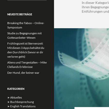
nach:
In dieser Katego
ihren Begegnungen
Entführungen und
NEUESTE BEITRÄGE
Breaking the Taboo – Online-
Symposium
Studie zu Begegnungen mit
Gottesanbeter-Wesen
Frühlingszeit ist Sternenzeit:
Mit diesen 3 Apps behältst du
den Durchblick (bevor er dir
verloren geht)
Aliens und Tiergestalten – Mike
Clellands Erlebnisse
Der Hund, der keiner war
KATEGORIEN
►
Aktuelles
►
Buchbesprechung
►
English Translations