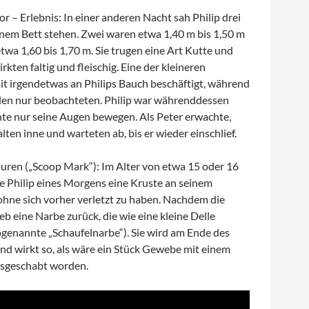
r – Erlebnis: In einer anderen Nacht sah Philip drei
inem Bett stehen. Zwei waren etwa 1,40 m bis 1,50 m
 etwa 1,60 bis 1,70 m. Sie trugen eine Art Kutte und
rkten faltig und fleischig. Eine der kleineren
it irgendetwas an Philips Bauch beschäftigt, während
den nur beobachteten. Philip war währenddessen
nte nur seine Augen bewegen. Als Peter erwachte,
alten inne und warteten ab, bis er wieder einschlief.
puren („Scoop Mark“): Im Alter von etwa 15 oder 16
e Philip eines Morgens eine Kruste an seinem
ohne sich vorher verletzt zu haben. Nachdem die
ieb eine Narbe zurück, die wie eine kleine Delle
ogenannte „Schaufelnarbe“). Sie wird am Ende des
nd wirkt so, als wäre ein Stück Gewebe mit einem
ausgeschabt worden.