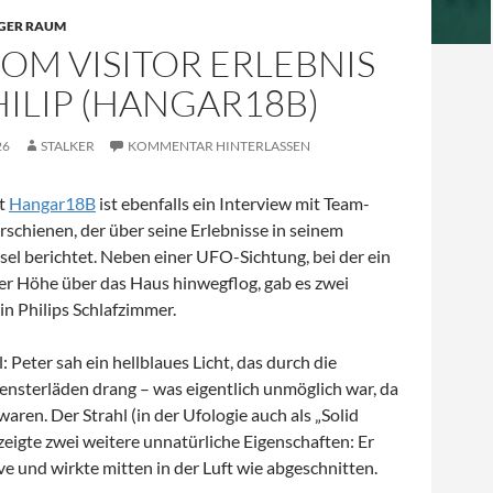
GER RAUM
OM VISITOR ERLEBNIS
ILIP (HANGAR18B)
26
STALKER
KOMMENTAR HINTERLASSEN
t
Hangar18B
ist ebenfalls ein Interview mit Team-
erschienen, der über seine Erlebnisse in seinem
sel berichtet. Neben einer UFO-Sichtung, bei der ein
ger Höhe über das Haus hinwegflog, gab es zwei
 in Philips Schlafzimmer.
: Peter sah ein hellblaues Licht, das durch die
ensterläden drang – was eigentlich unmöglich war, da
waren. Der Strahl (in der Ufologie auch als „Solid
zeigte zwei weitere unnatürliche Eigenschaften: Er
ve und wirkte mitten in der Luft wie abgeschnitten.