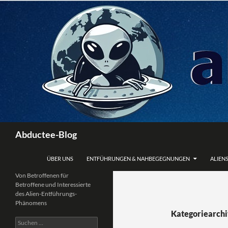
Zum
Inhalt
springen
Suchen
Abductee-Blog
ÜBER UNS
ENTFÜHRUNGEN & NAHBEGEGNUNGEN
ALIENS
Von Betroffenen für
Betroffene und Interessierte
des Alien-Entführungs-
Phänomens
Kategoriearchi
Suchen