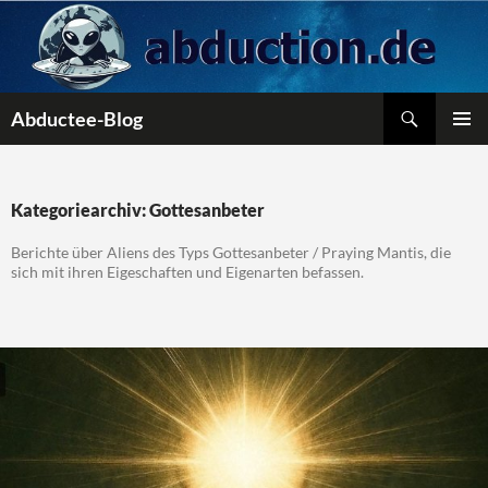
Zum
Inhalt
springen
Suchen
Abductee-Blog
PRIMÄR
MENÜ
Kategoriearchiv: Gottesanbeter
Berichte über Aliens des Typs Gottesanbeter / Praying Mantis, die
sich mit ihren Eigeschaften und Eigenarten befassen.