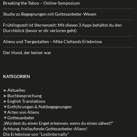
Breaking the Taboo – Online-Symposium
Studie zu Begegnungen mit Gottesanbeter-Wesen
Frühlingszeit ist Sternenzeit: Mit diesen 3 Apps behältst du den
Durchblick (bevor er dir verloren geht)
Aliens und Tiergestalten – Mike Clellands Erlebnisse
Der Hund, der keiner war
KATEGORIEN
►
Aktuelles
►
Buchbesprechung
►
English Translations
▼
Entführungen & Nahbegegnungen
▼
Arten von Aliens
▼
Gottesanbeter
„Würdest du einen Engel erkennen, wenn du einen sähest?“
Achtung, freilaufende Gottesanbeter-Aliens!
Die Erlebnisse von "Lostinternally"