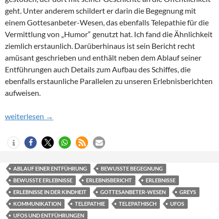
geht. Unter anderem schildert er darin die Begegnung mit
einem Gottesanbeter-Wesen, das ebenfalls Telepathie für die
Vermittlung von „Humor“ genutzt hat. Ich fand die Ähnlichkeit
ziemlich erstaunlich. Darüberhinaus ist sein Bericht recht
amüsant geschrieben und enthält neben dem Ablauf seiner
Entführungen auch Details zum Aufbau des Schiffes, die
ebenfalls erstaunliche Parallelen zu unseren Erlebnisberichten
aufweisen.
Die Erlebnisse von „Lostinternally“
weiterlesen
→
ABLAUF EINER ENTFÜHRUNG
BEWUSSTE BEGEGNUNG
BEWUSSTE ERLEBNISSE
ERLEBNISBERICHT
ERLEBNISSE
ERLEBNISSE IN DER KINDHEIT
GOTTESANBETER-WESEN
GREYS
KOMMUNIKATION
TELEPATHIE
TELEPATHISCH
UFOS
UFOS UND ENTFÜHRUNGEN