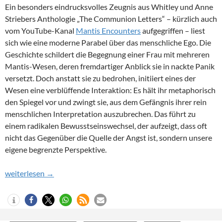
Ein besonders eindrucksvolles Zeugnis aus Whitley und Anne
Striebers Anthologie „The Communion Letters“ – kürzlich auch
vom YouTube-Kanal
Mantis Encounters
aufgegriffen – liest
sich wie eine moderne Parabel über das menschliche Ego. Die
Geschichte schildert die Begegnung einer Frau mit mehreren
Mantis-Wesen, deren fremdartiger Anblick sie in nackte Panik
versetzt. Doch anstatt sie zu bedrohen, initiiert eines der
Wesen eine verblüffende Interaktion: Es hält ihr metaphorisch
den Spiegel vor und zwingt sie, aus dem Gefängnis ihrer rein
menschlichen Interpretation auszubrechen. Das führt zu
einem radikalen Bewusstseinswechsel, der aufzeigt, dass oft
nicht das Gegenüber die Quelle der Angst ist, sondern unsere
eigene begrenzte Perspektive.
„Würdest du einen Engel erkennen, wenn du einen sähest?“
weiterlesen
→