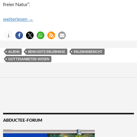
freier Natur“.
Achtung, freilaufende Gottesanbeter-Aliens!
weiterlesen
→
ALIENS
BEWUSSTE ERLEBNISSE
ERLEBNISBERICHT
GOTTESANBETER-WESEN
ABDUCTEE-FORUM