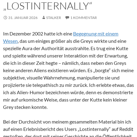
„LOSTINTERNALLY“
31. JANUAR 2026
STALKER
1 KOMMENTAR
Im Dezember 2002 hatte ich eine
Begegnung mit einem
Wesen
, das um einiges größer als die Greys wirkte und eine
spezielle Aura der Authorität ausstrahlte. Es trug eine Kutte
und spielte während unserer Interaktion mit der Erwartung,
die ich in dieser Zeit hegte – nämlich, dass neben den Greys
keine anderen Aliens existieren würden. Es „borgte“ sich meine
subjektive, visuelle Wahrnehmung, manipulierte sie und
projizierte sie telepathisch zu mir zurück. Ich erlebte etwas, das
ich als Alien-Humor bezeichnen würde, denn es demonstrierte
mir auf urkomische Weise, dass unter der Kutte kein kleiner
Grey stecken konnte.
Bei der Durchsicht von meinem gesammelten Material bin ich
auf einen Erlebnisbericht des Users „Lostinternally“ auf Reddit
gestoßen, der dort mit seiner Geschichte an die Öffentlichkeit