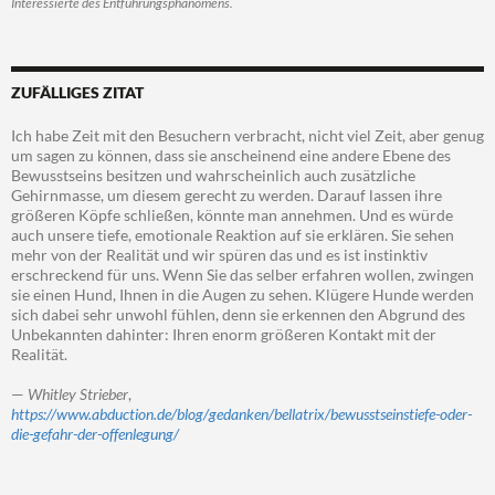
Interessierte des Entführungsphänomens.
ZUFÄLLIGES ZITAT
Ich habe Zeit mit den Besuchern verbracht, nicht viel Zeit, aber genug
um sagen zu können, dass sie anscheinend eine andere Ebene des
Bewusstseins besitzen und wahrscheinlich auch zusätzliche
Gehirnmasse, um diesem gerecht zu werden. Darauf lassen ihre
größeren Köpfe schließen, könnte man annehmen. Und es würde
auch unsere tiefe, emotionale Reaktion auf sie erklären. Sie sehen
mehr von der Realität und wir spüren das und es ist instinktiv
erschreckend für uns. Wenn Sie das selber erfahren wollen, zwingen
sie einen Hund, Ihnen in die Augen zu sehen. Klügere Hunde werden
sich dabei sehr unwohl fühlen, denn sie erkennen den Abgrund des
Unbekannten dahinter: Ihren enorm größeren Kontakt mit der
Realität.
—
Whitley Strieber
,
https://www.abduction.de/blog/gedanken/bellatrix/bewusstseinstiefe-oder-
die-gefahr-der-offenlegung/