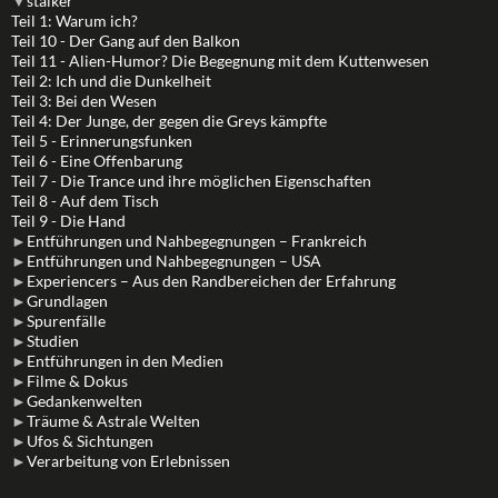
▼
stalker
Teil 1: Warum ich?
Teil 10 - Der Gang auf den Balkon
Teil 11 - Alien-Humor? Die Begegnung mit dem Kuttenwesen
Teil 2: Ich und die Dunkelheit
Teil 3: Bei den Wesen
Teil 4: Der Junge, der gegen die Greys kämpfte
Teil 5 - Erinnerungsfunken
Teil 6 - Eine Offenbarung
Teil 7 - Die Trance und ihre möglichen Eigenschaften
Teil 8 - Auf dem Tisch
Teil 9 - Die Hand
►
Entführungen und Nahbegegnungen – Frankreich
►
Entführungen und Nahbegegnungen – USA
►
Experiencers – Aus den Randbereichen der Erfahrung
►
Grundlagen
►
Spurenfälle
►
Studien
►
Entführungen in den Medien
►
Filme & Dokus
►
Gedankenwelten
►
Träume & Astrale Welten
►
Ufos & Sichtungen
►
Verarbeitung von Erlebnissen