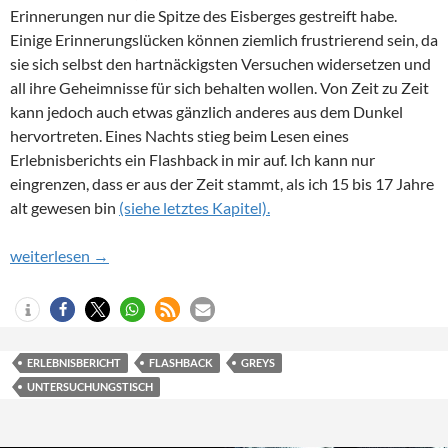
Erinnerungen nur die Spitze des Eisberges gestreift habe.
Einige Erinnerungslücken können ziemlich frustrierend sein, da
sie sich selbst den hartnäckigsten Versuchen widersetzen und
all ihre Geheimnisse für sich behalten wollen. Von Zeit zu Zeit
kann jedoch auch etwas gänzlich anderes aus dem Dunkel
hervortreten. Eines Nachts stieg beim Lesen eines
Erlebnisberichts ein Flashback in mir auf. Ich kann nur
eingrenzen, dass er aus der Zeit stammt, als ich 15 bis 17 Jahre
alt gewesen bin
(siehe letztes Kapitel).
Teil 8 – Auf dem Tisch
weiterlesen
→
ERLEBNISBERICHT
FLASHBACK
GREYS
UNTERSUCHUNGSTISCH