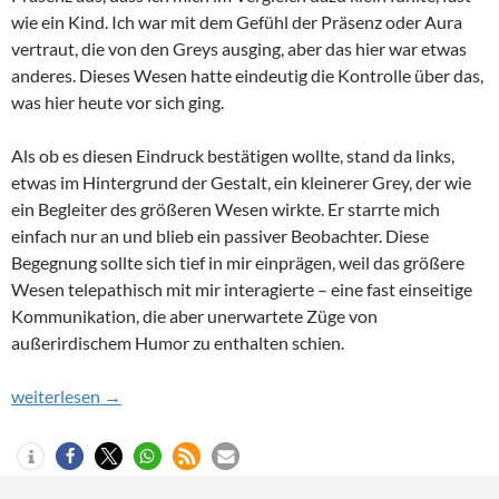
wie ein Kind. Ich war mit dem Gefühl der Präsenz oder Aura
vertraut, die von den Greys ausging, aber das hier war etwas
anderes. Dieses Wesen hatte eindeutig die Kontrolle über das,
was hier heute vor sich ging.
Als ob es diesen Eindruck bestätigen wollte, stand da links,
etwas im Hintergrund der Gestalt, ein kleinerer Grey, der wie
ein Begleiter des größeren Wesen wirkte. Er starrte mich
einfach nur an und blieb ein passiver Beobachter. Diese
Begegnung sollte sich tief in mir einprägen, weil das größere
Wesen telepathisch mit mir interagierte – eine fast einseitige
Kommunikation, die aber unerwartete Züge von
außerirdischem Humor zu enthalten schien.
Teil 11 – Alien-Humor? Die Begegnung mit dem Kuttenwesen
weiterlesen
→