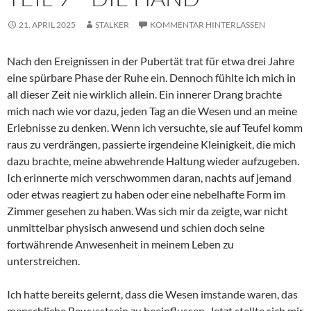
21. APRIL 2025
STALKER
KOMMENTAR HINTERLASSEN
Nach den Ereignissen in der Pubertät trat für etwa drei Jahre
eine spürbare Phase der Ruhe ein. Dennoch fühlte ich mich in
all dieser Zeit nie wirklich allein. Ein innerer Drang brachte
mich nach wie vor dazu, jeden Tag an die Wesen und an meine
Erlebnisse zu denken. Wenn ich versuchte, sie auf Teufel komm
raus zu verdrängen, passierte irgendeine Kleinigkeit, die mich
dazu brachte, meine abwehrende Haltung wieder aufzugeben.
Ich erinnerte mich verschwommen daran, nachts auf jemand
oder etwas reagiert zu haben oder eine nebelhafte Form im
Zimmer gesehen zu haben. Was sich mir da zeigte, war nicht
unmittelbar physisch anwesend und schien doch seine
fortwährende Anwesenheit in meinem Leben zu
unterstreichen.
Ich hatte bereits gelernt, dass die Wesen imstande waren, das
menschliche Bewusstsein zu beeinflussen. Jetzt stellte sich mir