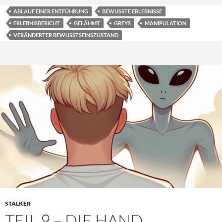
ABLAUF EINER ENTFÜHRUNG
BEWUSSTE ERLEBNISSE
ERLEBNISBERICHT
GELÄHMT
GREYS
MANIPULATION
VERÄNDERTER BEWUSSTSEINSZUSTAND
STALKER
TEIL 9 – DIE HAND