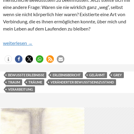
eine andere Frage: Waren sie nie wirklich ganz „weg“, selbst
wenn sie nicht körperlich hier waren? Existierte eine Art von
Verbindung, die es ihnen ermöglichen konnte, über mich und
mein Leben auf dem Laufenden zu bleiben?
Teil 9 – Die Hand
weiterlesen
→
BEWUSSTE ERLEBNISSE
ERLEBNISBERICHT
GELÄHMT
GREY
TRAUM
TRÄUME
VERÄNDERTER BEWUSSTSEINSZUSTAND
VERARBEITUNG