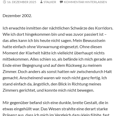
16. DEZEMBER 2025
STALKER
KOMMENTAR HINTERLASSEN
Dezember 2002.
Ich erwachte inmitten der nächtlichen Schwärze des Korridors.
Wie ich dort hingekommen bin und was zuvor passiert ist –
das alles kann ich bis heute nicht sagen. Mein Bewusstsein
hatte einfach ohne Vorwarnung eingesetzt. Ohne diesen
Moment der Klarheit hätte ich vielleicht überhaupt nichts
mitbekommen. Alles schien so, als befände ich mich gerade am
Ende einer Begegnung und auf dem Rückweg zu meinem
Zimmer. Doch anders als sonst hatten wir zwischendurch Halt
gemacht. Anscheinend waren wir noch nicht ganz fertig. Ich
stand einfach da, ängstlich, den Blick in Richtung meines
Zimmers gerichtet, und konnte mich nicht bewegen.
Mir gegenüber befand sich eine dunkle, breite Gestalt, die in
etwas eingehüllt war. Das Wesen strahlte eine derart starke
Präsenz aus, dass ich mich im Vergleich dazu klein fühlte, fast