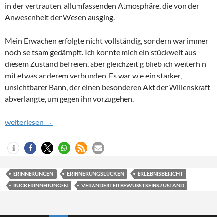
in der vertrauten, allumfassenden Atmosphäre, die von der
Anwesenheit der Wesen ausging.
Mein Erwachen erfolgte nicht vollständig, sondern war immer
noch seltsam gedämpft. Ich konnte mich ein stückweit aus
diesem Zustand befreien, aber gleichzeitig blieb ich weiterhin
mit etwas anderem verbunden. Es war wie ein starker,
unsichtbarer Bann, der einen besonderen Akt der Willenskraft
abverlangte, um gegen ihn vorzugehen.
Teil 7 – Die Trance und ihre möglichen Eigenschaften
weiterlesen
→
ERINNERUNGEN
ERINNERUNGSLÜCKEN
ERLEBNISBERICHT
RÜCKERINNERUNGEN
VERÄNDERTER BEWUSSTSEINSZUSTAND