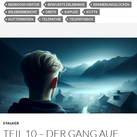
BEDROOM VISITOR
BEWUSSTE ERLEBNISSE
ERINNERUNGSLÜCKEN
ERLEBNISBERICHT
GREYS
KAPUZE
KUTTE
KUTTENWESEN
TELEPATHIE
TELEPATHISCH
STALKER
TEIL 10 – DER GANG AUF