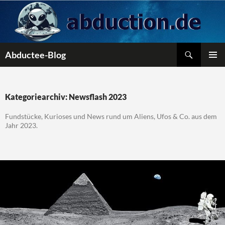
Zum
Inhalt
springen
Suchen
Abductee-Blog
PRIMÄR
MENÜ
Kategoriearchiv: Newsflash 2023
Fundstücke, Kurioses und News rund um Aliens, Ufos & Co. aus dem
Jahr 2023.