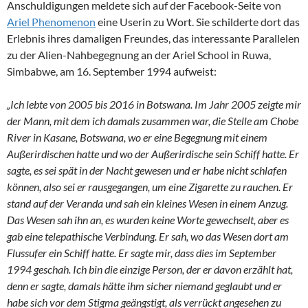
Anschuldigungen meldete sich auf der Facebook-Seite von
Ariel Phenomenon
eine Userin zu Wort. Sie schilderte dort das
Erlebnis ihres damaligen Freundes, das interessante Parallelen
zu der Alien-Nahbegegnung an der Ariel School in Ruwa,
Simbabwe, am 16. September 1994 aufweist:
„Ich lebte von 2005 bis 2016 in Botswana. Im Jahr 2005 zeigte mir
der Mann, mit dem ich damals zusammen war, die Stelle am Chobe
River in Kasane, Botswana, wo er eine Begegnung mit einem
Außerirdischen hatte und wo der Außerirdische sein Schiff hatte. Er
sagte, es sei spät in der Nacht gewesen und er habe nicht schlafen
können, also sei er rausgegangen, um eine Zigarette zu rauchen. Er
stand auf der Veranda und sah ein kleines Wesen in einem Anzug.
Das Wesen sah ihn an, es wurden keine Worte gewechselt, aber es
gab eine telepathische Verbindung. Er sah, wo das Wesen dort am
Flussufer ein Schiff hatte. Er sagte mir, dass dies im September
1994 geschah. Ich bin die einzige Person, der er davon erzählt hat,
denn er sagte, damals hätte ihm sicher niemand geglaubt und er
habe sich vor dem Stigma geängstigt, als verrückt angesehen zu