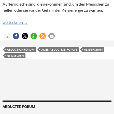
Außerirdische sind, die gekommen sind, um den Menschen zu
helfen oder sie vor der Gefahr der Kernenergie zu warnen.
Newsflash 01/2023
weiterlesen
→
ABDUCTION FORUM
ALIEN ABDUCTION FORUM
ALIEN FORUM
NEWSFLASH
ABDUCTEE-FORUM