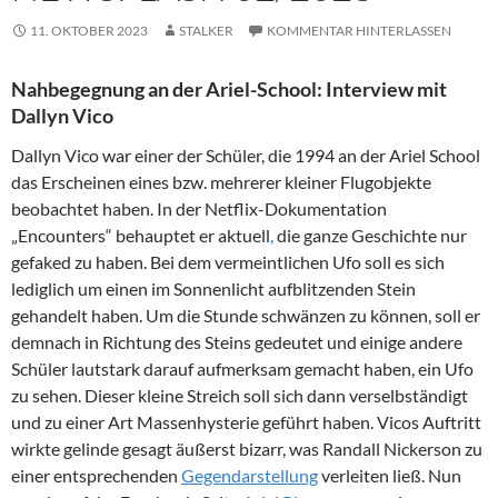
11. OKTOBER 2023
STALKER
KOMMENTAR HINTERLASSEN
Nahbegegnung an der Ariel-School: Interview mit
Dallyn Vico
Dallyn Vico war einer der Schüler, die 1994 an der Ariel School
das Erscheinen eines bzw. mehrerer kleiner Flugobjekte
beobachtet haben. In der Netflix-Dokumentation
„Encounters“
behauptet er aktuell
,
die ganze Geschichte nur
gefaked zu haben. Bei dem vermeintlichen Ufo soll es sich
lediglich um einen im Sonnenlicht aufblitzenden Stein
gehandelt haben. Um die Stunde schwänzen zu können, soll er
demnach in Richtung des Steins gedeutet und einige andere
Schüler lautstark darauf aufmerksam gemacht haben, ein Ufo
zu sehen. Dieser kleine Streich soll sich dann verselbständigt
und zu einer Art Massenhysterie geführt haben. Vicos Auftritt
wirkte gelinde gesagt äußerst bizarr, was Randall Nickerson zu
einer entsprechenden
Gegendarstellung
verleiten ließ. Nun