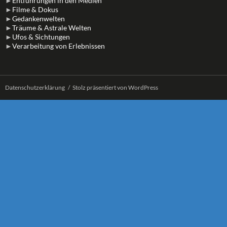
►
Entführungen in den Medien
►
Filme & Dokus
►
Gedankenwelten
►
Träume & Astrale Welten
►
Ufos & Sichtungen
►
Verarbeitung von Erlebnissen
Datenschutzerklärung
Stolz präsentiert von WordPress