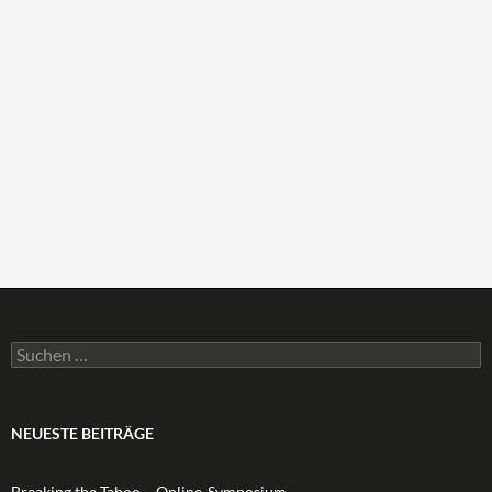
Suchen
nach:
NEUESTE BEITRÄGE
Breaking the Taboo – Online-Symposium