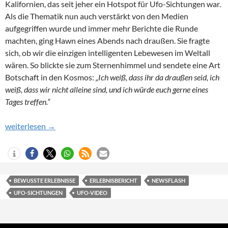
Kalifornien, das seit jeher ein Hotspot für Ufo-Sichtungen war.
Als die Thematik nun auch verstärkt von den Medien
aufgegriffen wurde und immer mehr Berichte die Runde
machten, ging Hawn eines Abends nach draußen. Sie fragte
sich, ob wir die einzigen intelligenten Lebewesen im Weltall
wären. So blickte sie zum Sternenhimmel und sendete eine Art
Botschaft in den Kosmos:
„Ich weiß, dass ihr da draußen seid, ich
weiß, dass wir nicht alleine sind, und ich würde euch gerne eines
Tages treffen.“
Newsflash 04/23 – Experiencer Short Stories
weiterlesen
→
BEWUSSTE ERLEBNISSE
ERLEBNISBERICHT
NEWSFLASH
UFO-SICHTUNGEN
UFO-VIDEO