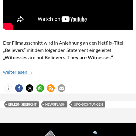
Der Filmausschnitt wird in Anlehnung an den Netflix-Titel
„Believers“ mit dem folgenden Statement eingeleitet:
„Witnesses are not Believers. They are Witnesses.“
Newsflash 02/2023
weiterlesen
→
ERLEBNISBERICHT
NEWSFLASH
UFO-SICHTUNGEN