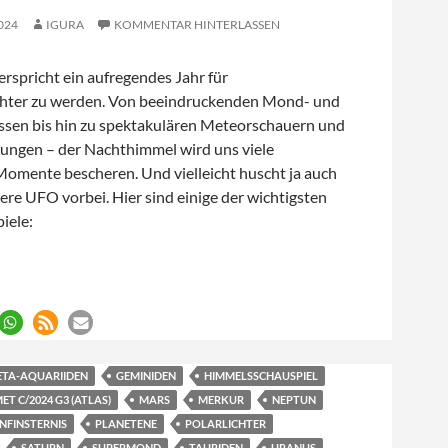
024
IGURA
KOMMENTAR HINTERLASSEN
rspricht ein aufregendes Jahr für
ter zu werden. Von beeindruckenden Mond- und
ssen bis hin zu spektakulären Meteorschauern und
ngen – der Nachthimmel wird uns viele
Momente bescheren. Und vielleicht huscht ja auch
ere UFO vorbei. Hier sind einige der wichtigsten
iele:
iele 2025
ETA-AQUARIIDEN
GEMINIDEN
HIMMELSSCHAUSPIEL
T C/2024 G3 (ATLAS)
MARS
MERKUR
NEPTUN
NFINSTERNIS
PLANETENE
POLARLICHTER
SATURN
SUPERMOND
TAURIDEN
URANUS