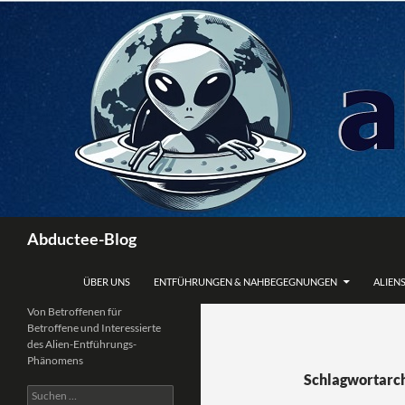
Zum
Inhalt
springen
Suchen
Abductee-Blog
ÜBER UNS
ENTFÜHRUNGEN & NAHBEGEGNUNGEN
ALIENS
Von Betroffenen für
Betroffene und Interessierte
des Alien-Entführungs-
Phänomens
Schlagwortarc
Suchen