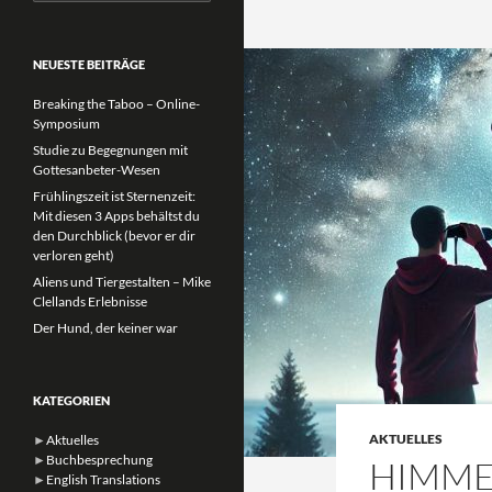
nach:
NEUESTE BEITRÄGE
Breaking the Taboo – Online-
Symposium
Studie zu Begegnungen mit
Gottesanbeter-Wesen
Frühlingszeit ist Sternenzeit:
Mit diesen 3 Apps behältst du
den Durchblick (bevor er dir
verloren geht)
Aliens und Tiergestalten – Mike
Clellands Erlebnisse
Der Hund, der keiner war
KATEGORIEN
AKTUELLES
►
Aktuelles
►
Buchbesprechung
HIMME
►
English Translations