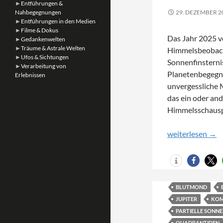
►
Entführungen &
Nahbegegnungen
29. DEZEMBER 2
►
Entführungen in den Medien
►
Filme & Dokus
Das Jahr 2025 ve
►
Gedankenwelten
►
Träume & Astrale Welten
Himmelsbeobach
►
Ufos & Sichtungen
Sonnenfinsterni
►
Verarbeitung von
Planetenbegegnu
Erlebnissen
unvergessliche 
das ein oder and
Himmelsschausp
Himmelsschausp
weiterlesen
→
BLUTMOND
JUPITER
KOME
PARTIELLE SONNE
QUADRANTIDEN