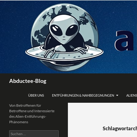
Zum
Inhalt
springen
Suchen
Abductee-Blog
ÜBER UNS
ENTFÜHRUNGEN & NAHBEGEGNUNGEN
ALIENS
Von Betroffenen für
Betroffene und Interessierte
des Alien-Entführungs-
Phänomens
Schlagwortarch
Suchen