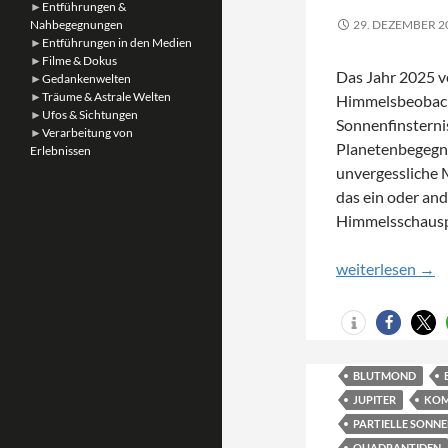
►
Entführungen &
Nahbegegnungen
29. DEZEMBER 2
►
Entführungen in den Medien
►
Filme & Dokus
Das Jahr 2025 ve
►
Gedankenwelten
►
Träume & Astrale Welten
Himmelsbeobach
►
Ufos & Sichtungen
Sonnenfinsterni
►
Verarbeitung von
Planetenbegegnu
Erlebnissen
unvergessliche 
das ein oder and
Himmelsschausp
Himmelsschausp
weiterlesen
→
BLUTMOND
JUPITER
KOME
PARTIELLE SONNE
QUADRANTIDEN