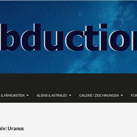
 & FÄHIGKEITEN
ALIENS & ASTRALES
GALERIE / ZEICHNUNGEN
FO
iv: Uranus