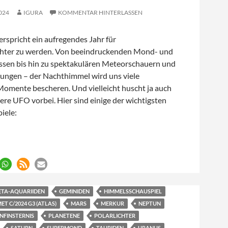
024
IGURA
KOMMENTAR HINTERLASSEN
rspricht ein aufregendes Jahr für
ter zu werden. Von beeindruckenden Mond- und
ssen bis hin zu spektakulären Meteorschauern und
ngen – der Nachthimmel wird uns viele
Momente bescheren. Und vielleicht huscht ja auch
ere UFO vorbei. Hier sind einige der wichtigsten
iele:
iele 2025
ETA-AQUARIIDEN
GEMINIDEN
HIMMELSSCHAUSPIEL
T C/2024 G3 (ATLAS)
MARS
MERKUR
NEPTUN
NFINSTERNIS
PLANETENE
POLARLICHTER
SATURN
SUPERMOND
TAURIDEN
URANUS