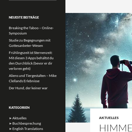
nach:
NEUESTE BEITRÄGE
Breaking the Taboo – Online-
Symposium
Studie zu Begegnungen mit
Gottesanbeter-Wesen
Frühlingszeit ist Sternenzeit:
Mit diesen 3 Apps behältst du
den Durchblick (bevor er dir
verloren geht)
Aliens und Tiergestalten – Mike
Clellands Erlebnisse
Der Hund, der keiner war
KATEGORIEN
AKTUELLES
►
Aktuelles
►
Buchbesprechung
HIMME
►
English Translations