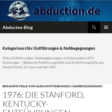
Zum
Inhalt
springen
Suchen
Abductee-Blog
PRIMÄR
MENÜ
Kategoriearchiv: Entführungen & Nahbegegnungen
Alien-Entführungen, Nahbegegnungen und besondere UFO-
Sichtungen – Bekannte Entführungsfälle und Entführungsfälle aus
Deutschland, Europa und den USA.
BEKANNTE FÄLLE VON ALIEN-ENTFÜHRUNGEN / NAHBEGEGNUNGEN
1976: DIE STANFORD,
KENTUCKY-