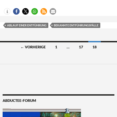
ABLAUF EINER ENTFÜHRUNG
BEKANNTE ENTFÜHRUNGSFÄLLE
Beitragsnavigation
← VORHERIGE
1
…
17
18
ABDUCTEE-FORUM