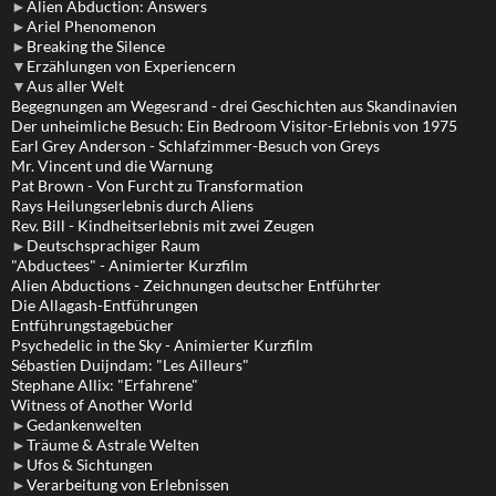
►
Alien Abduction: Answers
►
Ariel Phenomenon
►
Breaking the Silence
▼
Erzählungen von Experiencern
▼
Aus aller Welt
Begegnungen am Wegesrand - drei Geschichten aus Skandinavien
Der unheimliche Besuch: Ein Bedroom Visitor-Erlebnis von 1975
Earl Grey Anderson - Schlafzimmer-Besuch von Greys
Mr. Vincent und die Warnung
Pat Brown - Von Furcht zu Transformation
Rays Heilungserlebnis durch Aliens
Rev. Bill - Kindheitserlebnis mit zwei Zeugen
►
Deutschsprachiger Raum
"Abductees" - Animierter Kurzfilm
Alien Abductions - Zeichnungen deutscher Entführter
Die Allagash-Entführungen
Entführungstagebücher
Psychedelic in the Sky - Animierter Kurzfilm
Sébastien Duijndam: "Les Ailleurs"
Stephane Allix: "Erfahrene"
Witness of Another World
►
Gedankenwelten
►
Träume & Astrale Welten
►
Ufos & Sichtungen
►
Verarbeitung von Erlebnissen