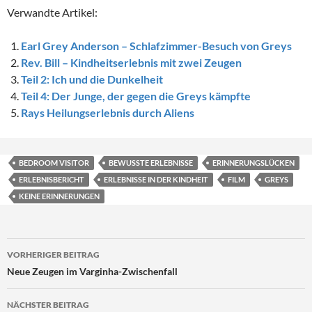
Verwandte Artikel:
Earl Grey Anderson – Schlafzimmer-Besuch von Greys
Rev. Bill – Kindheitserlebnis mit zwei Zeugen
Teil 2: Ich und die Dunkelheit
Teil 4: Der Junge, der gegen die Greys kämpfte
Rays Heilungserlebnis durch Aliens
BEDROOM VISITOR
BEWUSSTE ERLEBNISSE
ERINNERUNGSLÜCKEN
ERLEBNISBERICHT
ERLEBNISSE IN DER KINDHEIT
FILM
GREYS
KEINE ERINNERUNGEN
Beitragsnavigation
VORHERIGER BEITRAG
Neue Zeugen im Varginha-Zwischenfall
NÄCHSTER BEITRAG