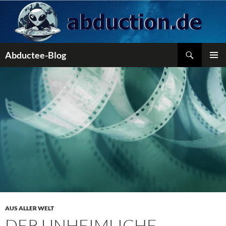
Zum
Inhalt
springen
Suchen
Abductee-Blog
PRIMÄR
MENÜ
AUS ALLER WELT
DER UNHEIMLICHE