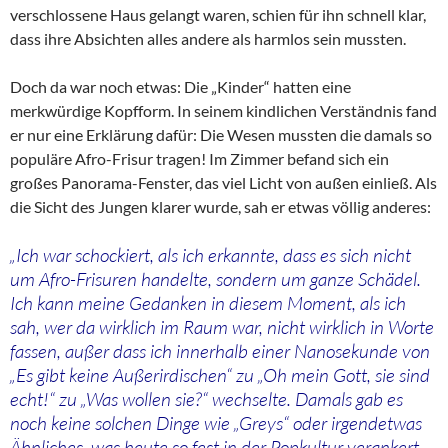
verschlossene Haus gelangt waren, schien für ihn schnell klar,
dass ihre Absichten alles andere als harmlos sein mussten.
Doch da war noch etwas: Die „Kinder“ hatten eine
merkwürdige Kopfform. In seinem kindlichen Verständnis fand
er nur eine Erklärung dafür: Die Wesen mussten die damals so
populäre Afro-Frisur tragen! Im Zimmer befand sich ein
großes Panorama-Fenster, das viel Licht von außen einließ. Als
die Sicht des Jungen klarer wurde, sah er etwas völlig anderes:
„Ich war schockiert, als ich erkannte, dass es sich nicht
um Afro-Frisuren handelte, sondern um ganze Schädel.
Ich kann meine Gedanken in diesem Moment, als ich
sah, wer da wirklich im Raum war, nicht wirklich in Worte
fassen, außer dass ich innerhalb einer Nanosekunde von
„Es gibt keine Außerirdischen“ zu „Oh mein Gott, sie sind
echt!“ zu „Was wollen sie?“ wechselte. Damals gab es
noch keine solchen Dinge wie „Greys“ oder irgendetwas
Ähnliches, was heute so fest in der Popkultur verankert