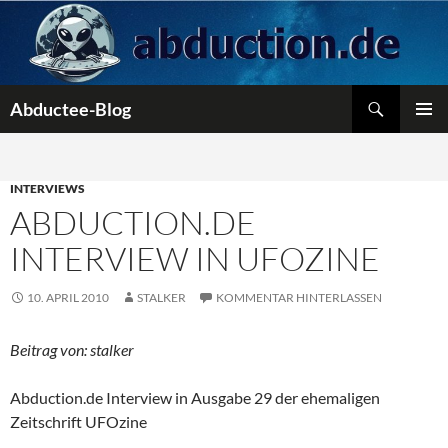
Zum
Inhalt
springen
Suchen
Abductee-Blog
PRIMÄR
MENÜ
INTERVIEWS
ABDUCTION.DE
INTERVIEW IN UFOZINE
10. APRIL 2010
STALKER
KOMMENTAR HINTERLASSEN
Beitrag von: stalker
Abduction.de Interview in Ausgabe 29 der ehemaligen
Zeitschrift UFOzine