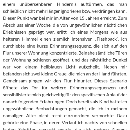
einem unübersehbaren Hindernis auftürmen, das man
schließlich nicht mehr länger ignorieren bzw. verdrängen kann.
Dieser Punkt war bei mir im Alter von 15 Jahren erreicht. Zum
Abschluss einer Woche, die von ungewöhnlichen nächtlichen
Erlebnissen geprägt war, erlitt ich eines Morgens wie aus
heiteren Himmel einen ziemlich intensiven „Flashback“. Ich
durchlebte eine kurze Erinnerungssequenz, die sich auf den
Flur unserer Wohnung konzentrierte. Beinahe sämtliche Türen
der Wohnung schienen geöffnet, und das nächtliche Dunkel
war von einem hellblauen Licht aufgehellt. Neben mir
befanden sich zwei kleine Graue, die mich an der Hand führten.
Gemeinsam gingen wir den Flur hinunter. Dieses Szenario
öffnete das Tor für weitere Erinnerungssequenzen und
sensibilisierte mich gleichzeitig für den spezifischen Ablauf der
danach folgenden Erfahrungen. Doch bereits als Kind hatte ich
ungewöhnliche Beobachtungen gemacht, die ich in meinem
damaligen Alter nicht recht einzuordnen vermochte. Dazu
gehörte eine Phase, in deren Verlauf ich nachts von schnellen
lauten Schritten geweckt wurde, die sich meinen Zimmer