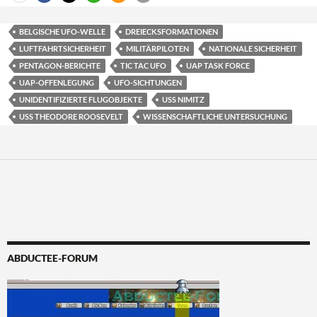
BELGISCHE UFO-WELLE
DREIECKSFORMATIONEN
LUFTFAHRTSICHERHEIT
MILITÄRPILOTEN
NATIONALE SICHERHEIT
PENTAGON-BERICHTE
TIC TAC UFO
UAP TASK FORCE
UAP-OFFENLEGUNG
UFO-SICHTUNGEN
UNIDENTIFIZIERTE FLUGOBJEKTE
USS NIMITZ
USS THEODORE ROOSEVELT
WISSENSCHAFTLICHE UNTERSUCHUNG
ABDUCTEE-FORUM