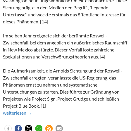
Washington neun ungewöhnliche Objekte beobachtete. Diese
Sichtung prägte in den Medien den Begriff „fliegende
Untertasse“ und weckte erstmals das öffentliche Interesse für
dieses Phänomen. [14]
Im selben Jahr ereignete sich der berühmte Roswell-
Zwischenfall, bei dem angeblich ein außerirdisches Raumschiff
in New Mexico abstürzte. Dieser Vorfall löste zahlreiche
Spekulationen und Verschwörungstheorien aus. [4]
Die Aufmerksamkeit, die Arnolds Sichtung und der Roswell-
Zwischenfall erregten, veranlasste die US-Regierung, das
Phänomen ernst zu nehmen und systematische
Untersuchungen zu starten. Dies führte zur Gründung von
Projekten wie Project Sign, Project Grudge und schließlich
Project Blue Book. [1]
Die Anfänge der UAP-Offenlegung
weiterlesen
→