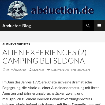
Zum
Inhalt
springen
Suchen
Abductee-Blog
PRIMÄR
MENÜ
ALIEN EXPERIENCES
ALIEN EXPERIENCES (2) –
CAMPING BEI SEDONA
25. MÄRZ 2012
STALKER
KOMMENTAR HINTERLASSEN
Im Juni des Jahres 1991 ereignete sich eine dramatische
Begegnung, die Marie zu einer Auseinandersetzung mit ihren
Ängsten und Erinnerungsbruchstücken zwang und
maßgeblich zu einem inneren Bewusstwerdungsprozess
beitrug. Marie befand sich damals mit ihrer Freundin Jean auf