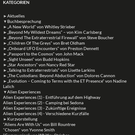
KATEGORIEN
►
Aktuelles
▼
Buchbesprechung
►
„A New World“ von Whitley Strieber
►
„Beyond My Wildest Dreams“ – von Kim Carlsberg
►
„Beyond The Extraterrestrial Firewall“ von Steve Boucher
►
„Children Of The Greys“ von Bret Oldham
►
„Onboard UFO Encounters“ von Preston Dennett
►
„Passport to the Cosmos“ von John Mack
►
„Sight Unseen“ von Budd Hopkins
►
„Star Ancestors“ von Nancy Red Star
►
„Talking to Extraterrestrials“ von Lisette Larkins
►
„The Custodians: Beyond Abduction“ von Dolores Cannon
►
„Evolution – Coming to Terms with the ET Presence“ von Nadine
Lalich
▼
Alien Experiences
Alien Experiences (1) - Entführung auf dem Highway
Alien Experiences (2) - Camping bei Sedona
Alien Experiences (3) - Zukünftige Ereignisse
Alien Experiences (4) - Verschiedene Kurzfälle
►
Kurzvorstellung
"Aliens Are With Us" von Bill Rountree
"Chosen" von Yvonne Smith