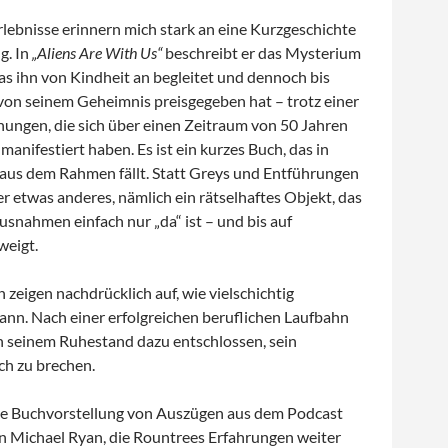
rlebnisse erinnern mich stark an eine Kurzgeschichte
g. In
„
Aliens Are With Us“
beschreibt er das Mysterium
as ihn von Kindheit an begleitet und dennoch bis
 von seinem Geheimnis preisgegeben hat – trotz einer
nungen, die sich über einen Zeitraum von 50 Jahren
manifestiert haben. Es ist ein kurzes Buch, das in
g aus dem Rahmen fällt. Statt Greys und Entführungen
r etwas anderes, nämlich ein rätselhaftes Objekt, das
usnahmen einfach nur „da“ ist – und bis auf
eigt.
n zeigen nachdrücklich auf, wie vielschichtig
ann. Nach einer erfolgreichen beruflichen Laufbahn
 in seinem Ruhestand dazu entschlossen, sein
ch zu brechen.
die Buchvorstellung von Auszügen aus dem Podcast
n Michael Ryan, die Rountrees Erfahrungen weiter