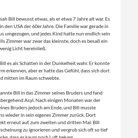
ah Bill bewusst etwas, als er etwa 7 Jahre alt war. Es
in den USA der 60erJahre. Die Familie war gerade in
us umgezogen, und jedes Kind hatte nun endlich sein
ills Zimmer war zwar das kleinste, doch es besaß ein
wenig Licht hereinließ.
ll es als Schatten in der Dunkelheit wahr. Er konnte
m erkennen, aber er hatte das Gefühl, dass sich dort
d mitten im Raum schwebte.
rannte Bill in das Zimmer seines Bruders und fand
übergehend Asyl. Nach einigen Monaten war der
ines Bruders jedoch am Ende, und Bill musste
s wieder in sein eigenes Zimmer zurück. Dort
kt erneut auf, zum zweiten und dritten Mal. Bill
rscheinung zu ignorieren und vergrub sich oft so tief
ecke, dass er kaum noch Luft bekam.