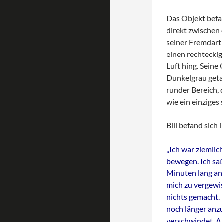
Das Objekt befa
direkt zwischen 
seiner Fremdartig
einen rechteckig
Luft hing. Seine
Dunkelgrau geta
runder Bereich, 
wie ein einziges
Bill befand sich 
„Ich war ziemlic
bewegen. Ich saß
Minuten lang an
mich zu vergewis
nichts gemacht. E
noch länger anzu
verschwindet. A