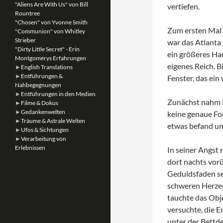
"Aliens Are With Us" von Bill
vertiefen.
Rountree
"Chosen" von Yvonne Smith
Zum ersten Mal s
"Communion" von Whitley
Strieber
war das Atlanta 
"Dirty Little Secret" - Erin
ein größeres Ha
Montgomerys Erfahrungen
eigenes Reich. B
►
English Translations
►
Entführungen &
Fenster, das ein 
Nahbegegnungen
►
Entführungen in den Medien
Zunächst nahm Bi
►
Filme & Dokus
►
Gedankenwelten
keine genaue For
►
Träume & Astrale Welten
etwas befand un
►
Ufos & Sichtungen
►
Verarbeitung von
Erlebnissen
In seiner Angst 
dort nachts vor
Geduldsfaden se
schweren Herzen
tauchte das Obje
versuchte, die E
unter der Bettd