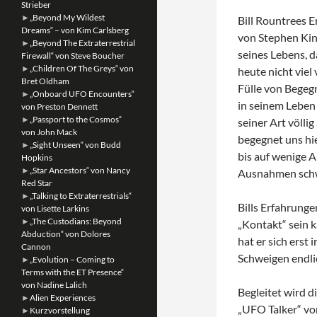
Strieber
►
„Beyond My Wildest
Bill Rountrees E
Dreams“ – von Kim Carlsberg
von Stephen Kin
►
„Beyond The Extraterrestrial
seines Lebens, d
Firewall“ von Steve Boucher
►
„Children Of The Greys“ von
heute nicht viel
Bret Oldham
Fülle von Begeg
►
„Onboard UFO Encounters“
in seinem Leben 
von Preston Dennett
►
„Passport to the Cosmos“
seiner Art völli
von John Mack
begegnet uns hie
►
„Sight Unseen“ von Budd
bis auf wenige A
Hopkins
►
„Star Ancestors“ von Nancy
Ausnahmen schw
Red Star
►
„Talking to Extraterrestrials“
Bills Erfahrunge
von Lisette Larkins
►
„The Custodians: Beyond
„Kontakt“ sein k
Abduction“ von Dolores
hat er sich erst
Cannon
Schweigen endli
►
„Evolution – Coming to
Terms with the ET Presence“
von Nadine Lalich
Begleitet wird 
►
Alien Experiences
„UFO Talker“ vo
►
Kurzvorstellung