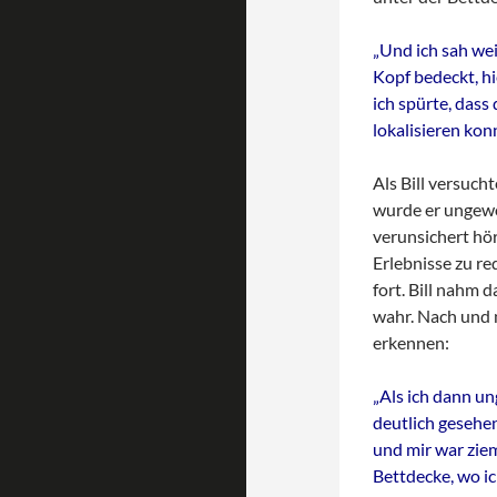
„Und ich sah wei
Kopf bedeckt, hi
ich spürte, dass
lokalisieren konn
Als Bill versuch
wurde er ungewol
verunsichert hört
Erlebnisse zu re
fort. Bill nahm 
wahr. Nach und 
erkennen:
„Als ich dann un
deutlich gesehen
und mir war ziem
Bettdecke, wo ic