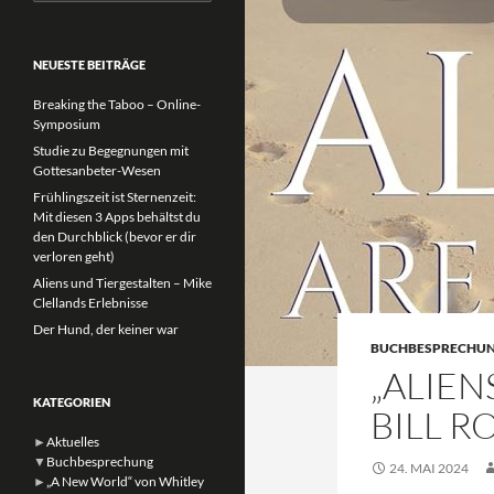
nach:
NEUESTE BEITRÄGE
Breaking the Taboo – Online-
Symposium
Studie zu Begegnungen mit
Gottesanbeter-Wesen
Frühlingszeit ist Sternenzeit:
Mit diesen 3 Apps behältst du
den Durchblick (bevor er dir
verloren geht)
Aliens und Tiergestalten – Mike
Clellands Erlebnisse
Der Hund, der keiner war
BUCHBESPRECHU
„ALIEN
KATEGORIEN
BILL 
►
Aktuelles
▼
Buchbesprechung
24. MAI 2024
►
„A New World“ von Whitley