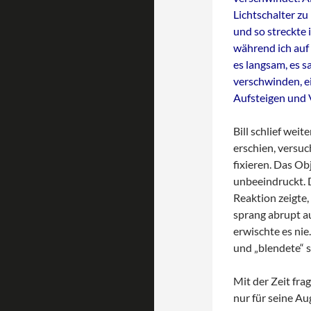
Lichtschalter zu
und so streckte 
während ich auf 
es langsam, es s
verschwinden, e
Aufsteigen und 
Bill schlief wei
erschien, versuc
fixieren. Das Ob
unbeeindruckt. 
Reaktion zeigte,
sprang abrupt au
erwischte es ni
und „blendete“ si
Mit der Zeit fra
nur für seine Au