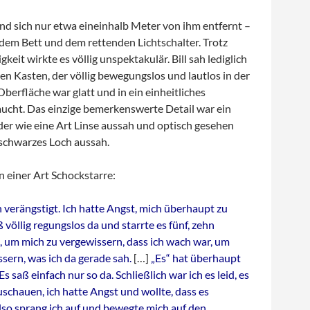
nd sich nur etwa eineinhalb Meter von ihm entfernt –
dem Bett und dem rettenden Lichtschalter. Trotz
keit wirkte es völlig unspektakulär. Bill sah lediglich
en Kasten, der völlig bewegungslos und lautlos in der
 Oberfläche war glatt und in ein einheitliches
ucht. Das einzige bemerkenswerte Detail war ein
der wie eine Art Linse aussah und optisch gesehen
 schwarzes Loch aussah.
in einer Art Schockstarre:
h verängstigt. Ich hatte Angst, mich überhaupt zu
 völlig regungslos da und starrte es fünf, zehn
, um mich zu vergewissern, dass ich wach war, um
sern, was ich da gerade sah.
[…]
„Es“ hat überhaupt
s saß einfach nur so da. Schließlich war ich es leid, es
schauen, ich hatte Angst und wollte, dass es
lso sprang ich auf und bewegte mich auf den