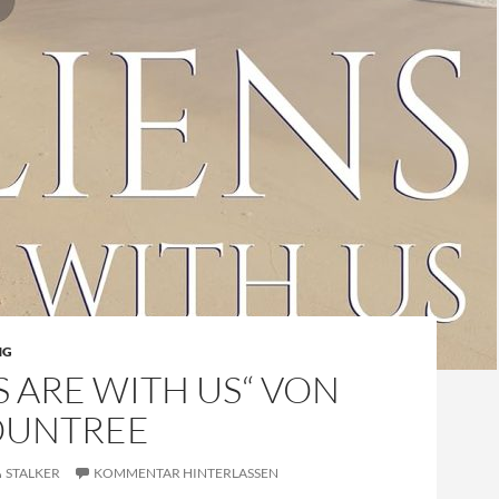
NG
S ARE WITH US“ VON
ROUNTREE
STALKER
KOMMENTAR HINTERLASSEN