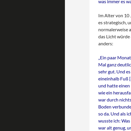
was immer es wa
Im Alter von 10 J
es strategisch, 
normalerweise au
das Licht würde
anders:
„Ein paar Monat
Mal ganz deutli
sehr gut. Und es
eineinhalb Fuß 
und hatte einen
wie ein herausf
war durch nicht
Boden verbunden.
so da. Und als ic
wusste ich: Was 
war alt genug, u