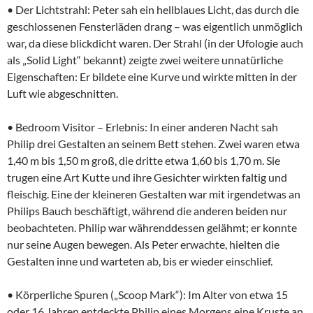
• Der Lichtstrahl: Peter sah ein hellblaues Licht, das durch die
geschlossenen Fensterläden drang – was eigentlich unmöglich
war, da diese blickdicht waren. Der Strahl (in der Ufologie auch
als „Solid Light“ bekannt) zeigte zwei weitere unnatürliche
Eigenschaften: Er bildete eine Kurve und wirkte mitten in der
Luft wie abgeschnitten.
• Bedroom Visitor – Erlebnis: In einer anderen Nacht sah
Philip drei Gestalten an seinem Bett stehen. Zwei waren etwa
1,40 m bis 1,50 m groß, die dritte etwa 1,60 bis 1,70 m. Sie
trugen eine Art Kutte und ihre Gesichter wirkten faltig und
fleischig. Eine der kleineren Gestalten war mit irgendetwas an
Philips Bauch beschäftigt, während die anderen beiden nur
beobachteten. Philip war währenddessen gelähmt; er konnte
nur seine Augen bewegen. Als Peter erwachte, hielten die
Gestalten inne und warteten ab, bis er wieder einschlief.
• Körperliche Spuren („Scoop Mark“): Im Alter von etwa 15
oder 16 Jahren entdeckte Philip eines Morgens eine Kruste an