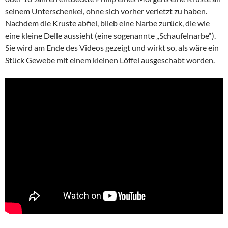
seinem Unterschenkel, ohne sich vorher verletzt zu haben.
Nachdem die Kruste abfiel, blieb eine Narbe zurück, die wie
eine kleine Delle aussieht (eine sogenannte „Schaufelnarbe“).
Sie wird am Ende des Videos gezeigt und wirkt so, als wäre ein
Stück Gewebe mit einem kleinen Löffel ausgeschabt worden.