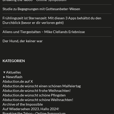
Studie zu Begegnungen mit Gottesanbeter-Wesen
Frühlingszeit ist Sternenzeit: Mit diesen 3 Apps behältst du den
Durchblick (bevor er dir verloren geht)
Aliens und Tiergestalten – Mike Clellands Erlebnisse
Der Hund, der keiner war
KATEGORIEN
▼
Aktuelles
►
Newsflash
Abduction.de auf X
Abduction.de wünscht einen schönen Maifeiertag
Abduction.de wünscht frohe Weihnachten!
Abduction.de wünscht schöne Pfingsten
Abduction.de wünscht schöne Weihnachten!
Archive of the Impossible
Auf Wiedersehen 2023, Hallo 2024!
Breaking the Taboo - Online-Symposium