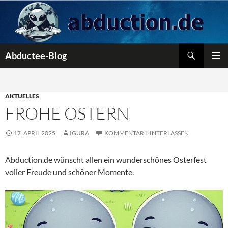
Zum
Inhalt
springen
Suchen
Abductee-Blog
PRIMÄR
MENÜ
AKTUELLES
FROHE OSTERN
17. APRIL 2025
IGURA
KOMMENTAR HINTERLASSEN
Abduction.de wünscht allen ein wunderschönes Osterfest
voller Freude und schöner Momente.