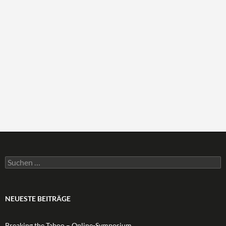
Suchen
nach:
NEUESTE BEITRÄGE
Breaking the Taboo – Online-Symposium