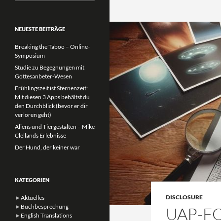
nach:
NEUESTE BEITRÄGE
Breaking the Taboo – Online-
Symposium
Studie zu Begegnungen mit
Gottesanbeter-Wesen
Frühlingszeit ist Sternenzeit:
Mit diesen 3 Apps behältst du
den Durchblick (bevor er dir
verloren geht)
Aliens und Tiergestalten – Mike
Clellands Erlebnisse
Der Hund, der keiner war
KATEGORIEN
DISCLOSURE
►
Aktuelles
►
Buchbesprechung
UAP-F
►
English Translations