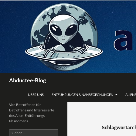
Zum
Inhalt
springen
Suchen
Abductee-Blog
ÜBER UNS
ENTFÜHRUNGEN & NAHBEGEGNUNGEN
ALIENS
Von Betroffenen für
Betroffene und Interessierte
des Alien-Entführungs-
Phänomens
Schlagwortarch
Suchen