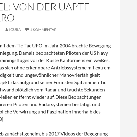
L: VON DER UAPTF
ARO
5
IGURA
1 KOMMENTAR
mit dem Tic Tac UFO im Jahr 2004 brachte Bewegung
nlegung. Damals beobachteten Piloten der US Navy
ainingsfluges vor der Küste Kaliforniens ein weißes,
das sich ohne erkennbare Antriebssysteme mit extrem
igkeit und ungewöhnlicher Manövrierfähigkeit
jekt, das aufgrund seiner Form den Spitznamen Tic
rschwand plötzlich vom Radar und tauchte Sekunden
Meilen entfernt wieder auf. Diese Beobachtungen
eren Piloten und Radarsystemen bestätigt und
bliche Verwirrung und Faszination innerhalb des
3]
ieb zunächst geheim, bis 2017 Videos der Begegnung