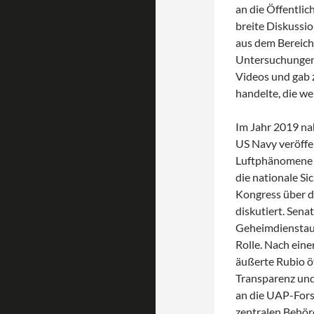
an die Öffentlic
breite Diskussi
aus dem Bereich 
Untersuchungen 
Videos und gab 
handelte, die we
Im Jahr 2019 na
US Navy veröffen
Luftphänomene d
die nationale Si
Kongress über d
diskutiert. Sena
Geheimdienstaus
Rolle. Nach eine
äußerte Rubio ö
Transparenz und
an die UAP-Forsc
zentralen Behör