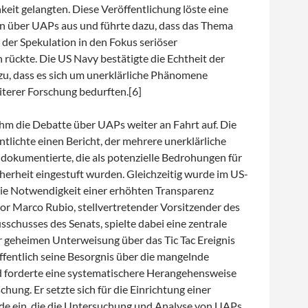
hkeit gelangten. Diese Veröffentlichung löste eine
on über UAPs aus und führte dazu, dass das Thema
der Spekulation in den Fokus seriöser
rückte. Die US Navy bestätigte die Echtheit der
zu, dass es sich um unerklärliche Phänomene
iterer Forschung bedurften.[6]
hm die Debatte über UAPs weiter an Fahrt auf. Die
tlichte einen Bericht, der mehrere unerklärliche
okumentierte, die als potenzielle Bedrohungen für
cherheit eingestuft wurden. Gleichzeitig wurde im US-
ie Notwendigkeit einer erhöhten Transparenz
tor Marco Rubio, stellvertretender Vorsitzender des
schusses des Senats, spielte dabei eine zentrale
r geheimen Unterweisung über das Tic Tac Ereignis
ffentlich seine Besorgnis über die mangelnde
 forderte eine systematischere Herangehensweise
hung. Er setzte sich für die Einrichtung einer
de ein, die die Untersuchung und Analyse von UAPs