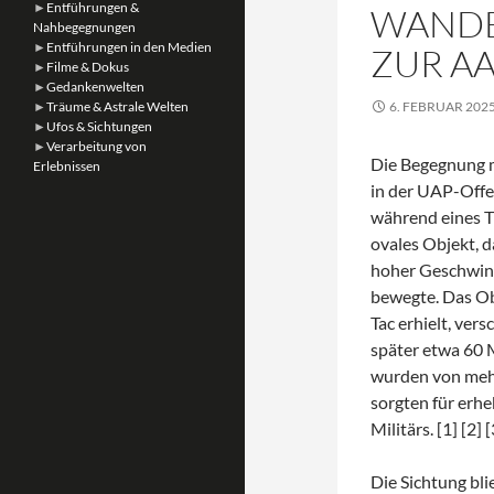
►
Entführungen &
WANDE
Nahbegegnungen
►
Entführungen in den Medien
ZUR A
►
Filme & Dokus
►
Gedankenwelten
►
Träume & Astrale Welten
6. FEBRUAR 202
►
Ufos & Sichtungen
►
Verarbeitung von
Die Begegnung 
Erlebnissen
in der UAP-Offe
während eines Tr
ovales Objekt, 
hoher Geschwind
bewegte. Das Ob
Tac erhielt, ve
später etwa 60 
wurden von mehr
sorgten für erhe
Militärs. [1] [2] [
Die Sichtung bl