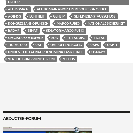
GROUP
ALL-DOMAIN
ALL-DOMAIN ANOMALY RESOLUTION OFFICE
AOIMSG
ECHTHEIT
GEHEIM
GEHEIMDIENSTAUSSCHUSS
KONGRESSANHÖRUNGEN
MARCO RUBIO
NATIONALE SICHERHEIT
RADAR
SENAT
SENATOR MARCO RUBIO
SPECIAL USE AIRSPACE
SUA
TIC TAC UFO
TICTAC
TICTAC-UFO
UAP
UAP-OFFENLEGUNG
UAPS
UAPTF
UNIDENTIFIED AERIAL PHENOMENA TASK FORCE
US NAVY
VERTEIDIGUNGSMINISTERIUM
VIDEOS
ABDUCTEE-FORUM