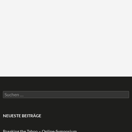
Suchen
nach:
NEUESTE BEITRÄGE
Breaking the Taboo – Online-Symposium