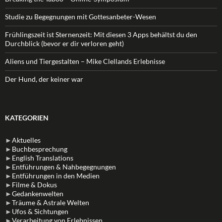
Studie zu Begegnungen mit Gottesanbeter-Wesen
Frühlingszeit ist Sternenzeit: Mit diesen 3 Apps behältst du den
Durchblick (bevor er dir verloren geht)
Aliens und Tiergestalten – Mike Clellands Erlebnisse
Der Hund, der keiner war
KATEGORIEN
►
Aktuelles
►
Buchbesprechung
►
English Translations
►
Entführungen & Nahbegegnungen
►
Entführungen in den Medien
►
Filme & Dokus
►
Gedankenwelten
►
Träume & Astrale Welten
►
Ufos & Sichtungen
►
Verarbeitung von Erlebnissen