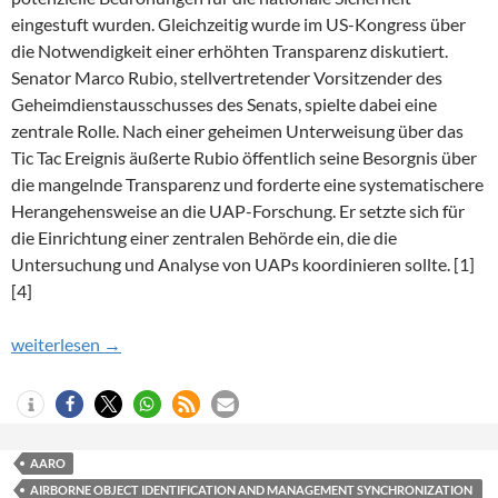
eingestuft wurden. Gleichzeitig wurde im US-Kongress über
die Notwendigkeit einer erhöhten Transparenz diskutiert.
Senator Marco Rubio, stellvertretender Vorsitzender des
Geheimdienstausschusses des Senats, spielte dabei eine
zentrale Rolle. Nach einer geheimen Unterweisung über das
Tic Tac Ereignis äußerte Rubio öffentlich seine Besorgnis über
die mangelnde Transparenz und forderte eine systematischere
Herangehensweise an die UAP-Forschung. Er setzte sich für
die Einrichtung einer zentralen Behörde ein, die die
Untersuchung und Analyse von UAPs koordinieren sollte. [1]
[4]
UAP-Forschung im Wandel: Von der UAPTF zur AARO
weiterlesen
→
AARO
AIRBORNE OBJECT IDENTIFICATION AND MANAGEMENT SYNCHRONIZATION