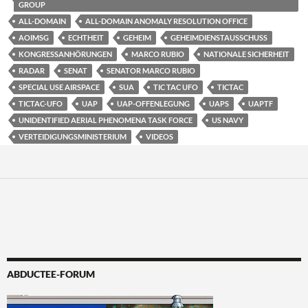
GROUP
ALL-DOMAIN
ALL-DOMAIN ANOMALY RESOLUTION OFFICE
AOIMSG
ECHTHEIT
GEHEIM
GEHEIMDIENSTAUSSCHUSS
KONGRESSANHÖRUNGEN
MARCO RUBIO
NATIONALE SICHERHEIT
RADAR
SENAT
SENATOR MARCO RUBIO
SPECIAL USE AIRSPACE
SUA
TIC TAC UFO
TICTAC
TICTAC-UFO
UAP
UAP-OFFENLEGUNG
UAPS
UAPTF
UNIDENTIFIED AERIAL PHENOMENA TASK FORCE
US NAVY
VERTEIDIGUNGSMINISTERIUM
VIDEOS
ABDUCTEE-FORUM