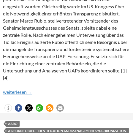
eingestuft wurden. Gleichzeitig wurde im US-Kongress über
die Notwendigkeit einer erhöhten Transparenz diskutiert.
Senator Marco Rubio, stellvertretender Vorsitzender des
Geheimdienstausschusses des Senats, spielte dabei eine
zentrale Rolle. Nach einer geheimen Unterweisung über das
Tic Tac Ereignis äußerte Rubio öffentlich seine Besorgnis über
die mangelnde Transparenz und forderte eine systematischere
Herangehensweise an die UAP-Forschung. Er setzte sich für
die Einrichtung einer zentralen Behörde ein, die die
Untersuchung und Analyse von UAPs koordinieren sollte. [1]
[4]
UAP-Forschung im Wandel: Von der UAPTF zur AARO
weiterlesen
→
AARO
AIRBORNE OBJECT IDENTIFICATION AND MANAGEMENT SYNCHRONIZATION