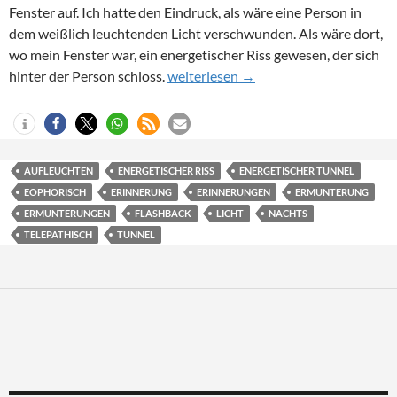
Fenster auf. Ich hatte den Eindruck, als wäre eine Person in
dem weißlich leuchtenden Licht verschwunden. Als wäre dort,
wo mein Fenster war, ein energetischer Riss gewesen, der sich
1995 – Sie sind zurück!
hinter der Person schloss.
weiterlesen
→
AUFLEUCHTEN
ENERGETISCHER RISS
ENERGETISCHER TUNNEL
EOPHORISCH
ERINNERUNG
ERINNERUNGEN
ERMUNTERUNG
ERMUNTERUNGEN
FLASHBACK
LICHT
NACHTS
TELEPATHISCH
TUNNEL