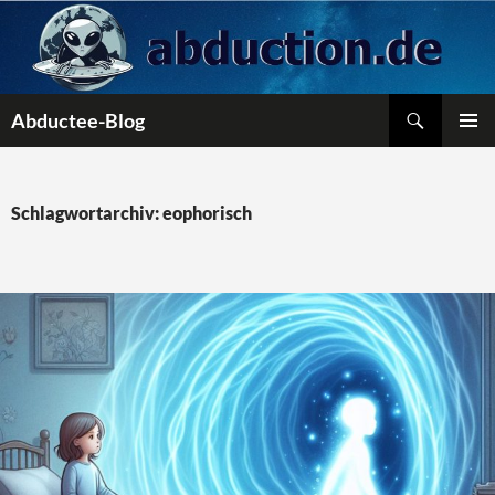
Zum
Inhalt
springen
Suchen
Abductee-Blog
PRIMÄR
MENÜ
Schlagwortarchiv: eophorisch