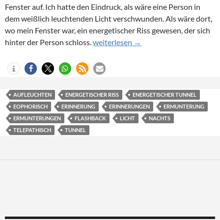
Fenster auf. Ich hatte den Eindruck, als wäre eine Person in
dem weißlich leuchtenden Licht verschwunden. Als wäre dort,
wo mein Fenster war, ein energetischer Riss gewesen, der sich
1995 – Sie sind zurück!
hinter der Person schloss.
weiterlesen
→
AUFLEUCHTEN
ENERGETISCHER RISS
ENERGETISCHER TUNNEL
EOPHORISCH
ERINNERUNG
ERINNERUNGEN
ERMUNTERUNG
ERMUNTERUNGEN
FLASHBACK
LICHT
NACHTS
TELEPATHISCH
TUNNEL