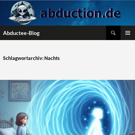
Zum
Inhalt
springen
Suchen
Abductee-Blog
PRIMÄR
MENÜ
Schlagwortarchiv: Nachts