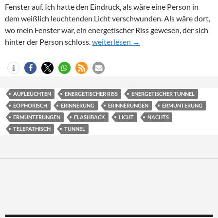
Fenster auf. Ich hatte den Eindruck, als wäre eine Person in
dem weißlich leuchtenden Licht verschwunden. Als wäre dort,
wo mein Fenster war, ein energetischer Riss gewesen, der sich
1995 – Sie sind zurück!
hinter der Person schloss.
weiterlesen
→
AUFLEUCHTEN
ENERGETISCHER RISS
ENERGETISCHER TUNNEL
EOPHORISCH
ERINNERUNG
ERINNERUNGEN
ERMUNTERUNG
ERMUNTERUNGEN
FLASHBACK
LICHT
NACHTS
TELEPATHISCH
TUNNEL