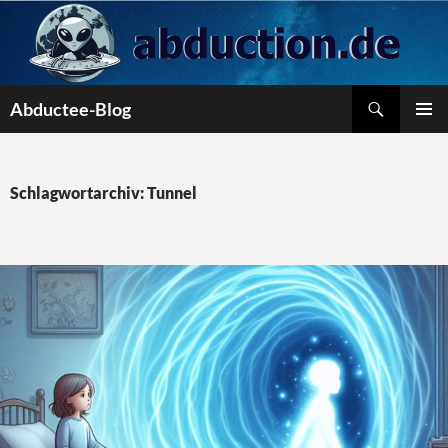
Zum
Inhalt
springen
Suchen
Abductee-Blog
PRIMÄR
MENÜ
Schlagwortarchiv: Tunnel