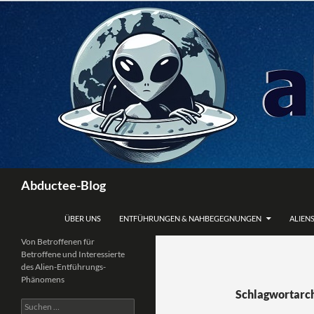
Zum
Inhalt
springen
Suchen
Abductee-Blog
ÜBER UNS
ENTFÜHRUNGEN & NAHBEGEGNUNGEN
ALIENS
Von Betroffenen für
Betroffene und Interessierte
des Alien-Entführungs-
Phänomens
Schlagwortarch
Suchen