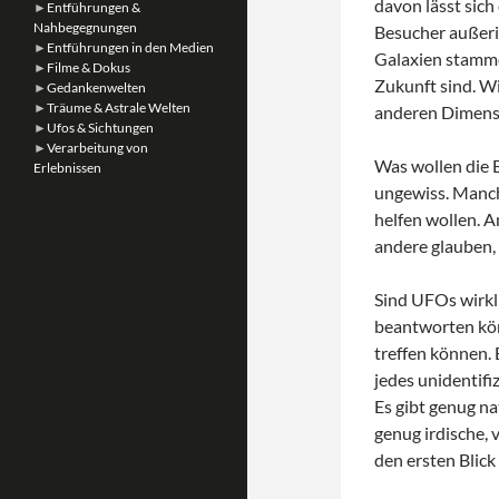
davon lässt sich
►
Entführungen &
Nahbegegnungen
Besucher außeri
►
Entführungen in den Medien
Galaxien stamme
►
Filme & Dokus
Zukunft sind. W
►
Gedankenwelten
►
Träume & Astrale Welten
anderen Dimensi
►
Ufos & Sichtungen
►
Verarbeitung von
Was wollen die B
Erlebnissen
ungewiss. Manche
helfen wollen. A
andere glauben, 
Sind UFOs wirkli
beantworten kön
treffen können. 
jedes unidentifi
Es gibt genug n
genug irdische, 
den ersten Blick