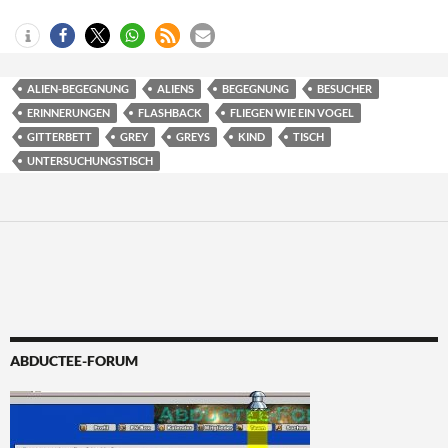
ALIEN-BEGEGNUNG
ALIENS
BEGEGNUNG
BESUCHER
ERINNERUNGEN
FLASHBACK
FLIEGEN WIE EIN VOGEL
GITTERBETT
GREY
GREYS
KIND
TISCH
UNTERSUCHUNGSTISCH
ABDUCTEE-FORUM