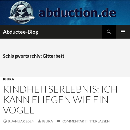
Zum
Inhalt
springen
Suchen
Abductee-Blog
PRIMÄR
MENÜ
Schlagwortarchiv: Gitterbett
IGURA
KINDHEITSERLEBNIS: ICH
KANN FLIEGEN WIE EIN
VOGEL
8. JANUAR 2024
IGURA
KOMMENTAR HINTERLASSEN