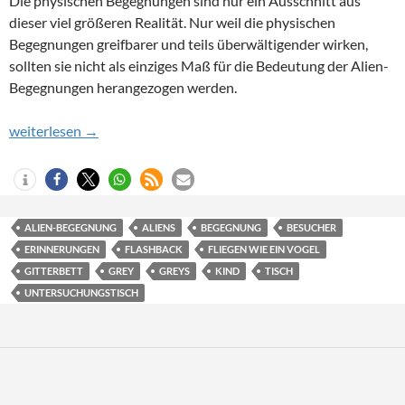
Die physischen Begegnungen sind nur ein Ausschnitt aus
dieser viel größeren Realität. Nur weil die physischen
Begegnungen greifbarer und teils überwältigender wirken,
sollten sie nicht als einziges Maß für die Bedeutung der Alien-
Begegnungen herangezogen werden.
Kindheitserlebnis: Ich kann fliegen wie ein Vogel
weiterlesen
→
ALIEN-BEGEGNUNG
ALIENS
BEGEGNUNG
BESUCHER
ERINNERUNGEN
FLASHBACK
FLIEGEN WIE EIN VOGEL
GITTERBETT
GREY
GREYS
KIND
TISCH
UNTERSUCHUNGSTISCH