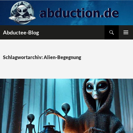
Zum
Inhalt
springen
Suchen
Abductee-Blog
PRIMÄR
MENÜ
Schlagwortarchiv: Alien-Begegnung