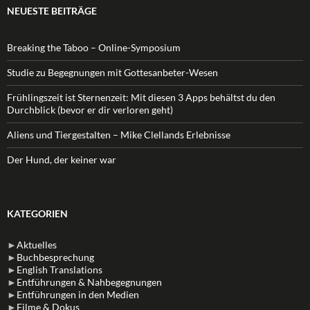
NEUESTE BEITRÄGE
Breaking the Taboo – Online-Symposium
Studie zu Begegnungen mit Gottesanbeter-Wesen
Frühlingszeit ist Sternenzeit: Mit diesen 3 Apps behältst du den
Durchblick (bevor er dir verloren geht)
Aliens und Tiergestalten – Mike Clellands Erlebnisse
Der Hund, der keiner war
KATEGORIEN
►
Aktuelles
►
Buchbesprechung
►
English Translations
►
Entführungen & Nahbegegnungen
►
Entführungen in den Medien
►
Filme & Dokus