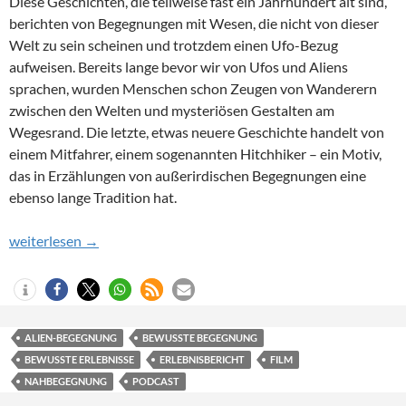
Diese Geschichten, die teilweise fast ein Jahrhundert alt sind,
berichten von Begegnungen mit Wesen, die nicht von dieser
Welt zu sein scheinen und trotzdem einen Ufo-Bezug
aufweisen. Bereits lange bevor wir von Ufos und Aliens
sprachen, wurden Menschen schon Zeugen von Wanderern
zwischen den Welten und mysteriösen Gestalten am
Wegesrand. Die letzte, etwas neuere Geschichte handelt von
einem Mitfahrer, einem sogenannten Hitchhiker – ein Motiv,
das in Erzählungen von außerirdischen Begegnungen eine
ebenso lange Tradition hat.
Begegnungen am Wegesrand – drei Geschichten aus Skandinavi
weiterlesen
→
ALIEN-BEGEGNUNG
BEWUSSTE BEGEGNUNG
BEWUSSTE ERLEBNISSE
ERLEBNISBERICHT
FILM
NAHBEGEGNUNG
PODCAST