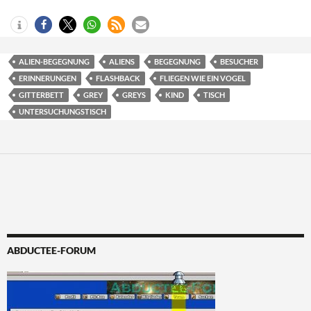
ALIEN-BEGEGNUNG
ALIENS
BEGEGNUNG
BESUCHER
ERINNERUNGEN
FLASHBACK
FLIEGEN WIE EIN VOGEL
GITTERBETT
GREY
GREYS
KIND
TISCH
UNTERSUCHUNGSTISCH
ABDUCTEE-FORUM