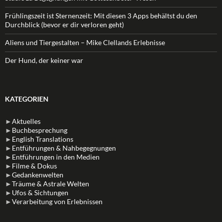
Frühlingszeit ist Sternenzeit: Mit diesen 3 Apps behältst du den
Durchblick (bevor er dir verloren geht)
Aliens und Tiergestalten – Mike Clellands Erlebnisse
Der Hund, der keiner war
KATEGORIEN
►
Aktuelles
►
Buchbesprechung
►
English Translations
►
Entführungen & Nahbegegnungen
►
Entführungen in den Medien
►
Filme & Dokus
►
Gedankenwelten
►
Träume & Astrale Welten
►
Ufos & Sichtungen
►
Verarbeitung von Erlebnissen