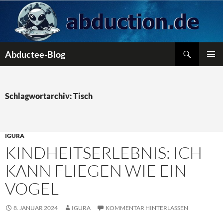
Zum
Inhalt
springen
Suchen
Abductee-Blog
PRIMÄR
MENÜ
Schlagwortarchiv: Tisch
IGURA
KINDHEITSERLEBNIS: ICH
KANN FLIEGEN WIE EIN
VOGEL
8. JANUAR 2024
IGURA
KOMMENTAR HINTERLASSEN