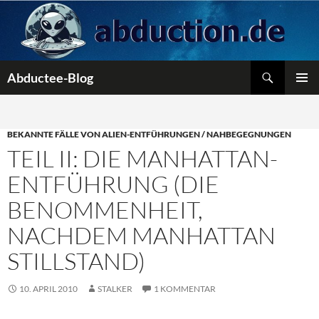
Zum
Inhalt
springen
Suchen
Abductee-Blog
PRIMÄR
MENÜ
BEKANNTE FÄLLE VON ALIEN-ENTFÜHRUNGEN / NAHBEGEGNUNGEN
TEIL II: DIE MANHATTAN-
ENTFÜHRUNG (DIE
BENOMMENHEIT,
NACHDEM MANHATTAN
STILLSTAND)
10. APRIL 2010
STALKER
1 KOMMENTAR