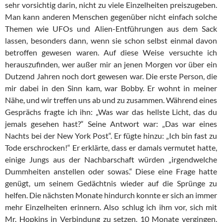
sehr vorsichtig darin, nicht zu viele Einzelheiten preiszugeben.
Man kann anderen Menschen gegenüber nicht einfach solche
Themen wie UFOs und Alien-Entführungen aus dem Sack
lassen, besonders dann, wenn sie schon selbst einmal davon
betroffen gewesen waren. Auf diese Weise versuchte ich
herauszufinden, wer außer mir an jenen Morgen vor über ein
Dutzend Jahren noch dort gewesen war. Die erste Person, die
mir dabei in den Sinn kam, war Bobby. Er wohnt in meiner
Nähe, und wir treffen uns ab und zu zusammen. Während eines
Gesprächs fragte ich ihn: „Was war das hellste Licht, das du
jemals gesehen hast?“ Seine Antwort war: „Das war eines
Nachts bei der New York Post“. Er fügte hinzu: „Ich bin fast zu
Tode erschrocken!“ Er erklärte, dass er damals vermutet hatte,
einige Jungs aus der Nachbarschaft würden „irgendwelche
Dummheiten anstellen oder sowas.“ Diese eine Frage hatte
genügt, um seinem Gedächtnis wieder auf die Sprünge zu
helfen. Die nächsten Monate hindurch konnte er sich an immer
mehr Einzelheiten erinnern. Also schlug ich ihm vor, sich mit
Mr. Hopkins in Verbindung zu setzen. 10 Monate vergingen,