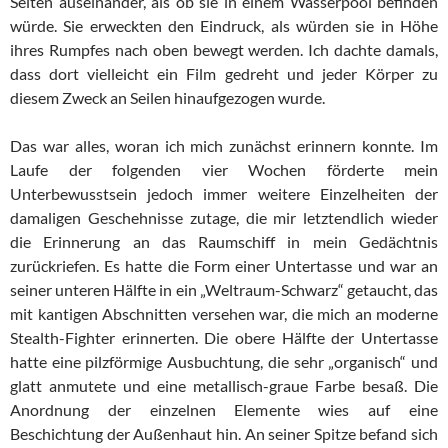
Seiten auseinander, als ob sie in einem Wasserpool befinden
würde. Sie erweckten den Eindruck, als würden sie in Höhe
ihres Rumpfes nach oben bewegt werden. Ich dachte damals,
dass dort vielleicht ein Film gedreht und jeder Körper zu
diesem Zweck an Seilen hinaufgezogen wurde.
Das war alles, woran ich mich zunächst erinnern konnte. Im
Laufe der folgenden vier Wochen förderte mein
Unterbewusstsein jedoch immer weitere Einzelheiten der
damaligen Geschehnisse zutage, die mir letztendlich wieder
die Erinnerung an das Raumschiff in mein Gedächtnis
zurückriefen. Es hatte die Form einer Untertasse und war an
seiner unteren Hälfte in ein „Weltraum-Schwarz“ getaucht, das
mit kantigen Abschnitten versehen war, die mich an moderne
Stealth-Fighter erinnerten. Die obere Hälfte der Untertasse
hatte eine pilzförmige Ausbuchtung, die sehr „organisch“ und
glatt anmutete und eine metallisch-graue Farbe besaß. Die
Anordnung der einzelnen Elemente wies auf eine
Beschichtung der Außenhaut hin. An seiner Spitze befand sich