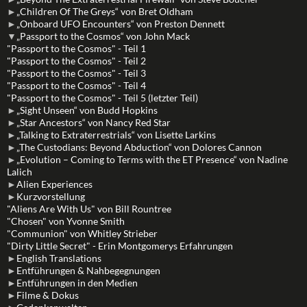
►
„Children Of The Greys“ von Bret Oldham
►
„Onboard UFO Encounters“ von Preston Dennett
▼
„Passport to the Cosmos“ von John Mack
"Passport to the Cosmos" - Teil 1
"Passport to the Cosmos" - Teil 2
"Passport to the Cosmos" - Teil 3
"Passport to the Cosmos" - Teil 4
"Passport to the Cosmos" - Teil 5 (letzter Teil)
►
„Sight Unseen“ von Budd Hopkins
►
„Star Ancestors“ von Nancy Red Star
►
„Talking to Extraterrestrials“ von Lisette Larkins
►
„The Custodians: Beyond Abduction“ von Dolores Cannon
►
„Evolution – Coming to Terms with the ET Presence“ von Nadine
Lalich
►
Alien Experiences
►
Kurzvorstellung
"Aliens Are With Us" von Bill Rountree
"Chosen" von Yvonne Smith
"Communion" von Whitley Strieber
"Dirty Little Secret" - Erin Montgomerys Erfahrungen
►
English Translations
►
Entführungen & Nahbegegnungen
►
Entführungen in den Medien
►
Filme & Dokus