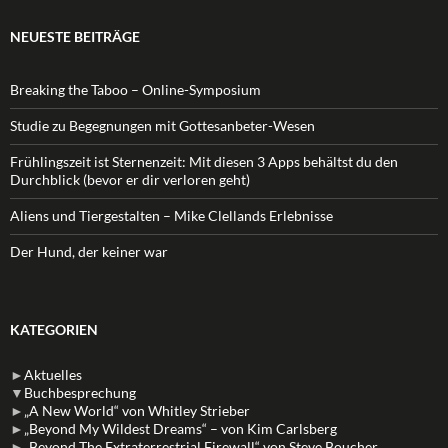
NEUESTE BEITRÄGE
Breaking the Taboo – Online-Symposium
Studie zu Begegnungen mit Gottesanbeter-Wesen
Frühlingszeit ist Sternenzeit: Mit diesen 3 Apps behältst du den
Durchblick (bevor er dir verloren geht)
Aliens und Tiergestalten – Mike Clellands Erlebnisse
Der Hund, der keiner war
KATEGORIEN
►
Aktuelles
▼
Buchbesprechung
►
„A New World“ von Whitley Strieber
►
„Beyond My Wildest Dreams“ – von Kim Carlsberg
►
„Beyond The Extraterrestrial Firewall“ von Steve Boucher