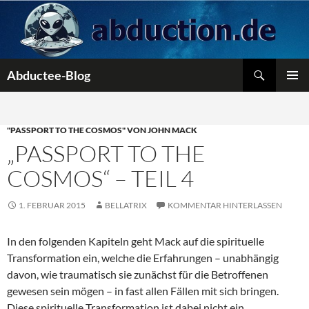
Zum
Inhalt
springen
Suchen
Abductee-Blog
PRIMÄR
MENÜ
"PASSPORT TO THE COSMOS" VON JOHN MACK
„PASSPORT TO THE
COSMOS“ – TEIL 4
1. FEBRUAR 2015
BELLATRIX
KOMMENTAR HINTERLASSEN
In den folgenden Kapiteln geht Mack auf die spirituelle
Transformation ein, welche die Erfahrungen – unabhängig
davon, wie traumatisch sie zunächst für die Betroffenen
gewesen sein mögen – in fast allen Fällen mit sich bringen.
Diese spirituelle Transformation ist dabei nicht ein